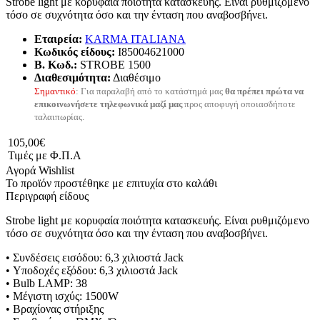
Strobe light με κορυφαία ποιότητα κατασκευής. Είναι ρυθμιζόμενο
τόσο σε συχνότητα όσο και την ένταση που αναβοσβήνει.
Εταιρεία:
KARMA ITALIANA
Κωδικός είδους:
I85004621000
B. Κωδ.:
STROBE 1500
Διαθεσιμότητα:
Διαθέσιμο
Σημαντικό
: Για παραλαβή από το κατάστημά μας
θα πρέπει πρώτα να
επικοινωνήσετε τηλεφωνικά μαζί μας
προς αποφυγή οποιασδήποτε
ταλαιπωρίας.
105,00€
Τιμές με Φ.Π.Α
Αγορά
Wishlist
Το προϊόν προστέθηκε με επιτυχία στο καλάθι
Περιγραφή είδους
Strobe light με κορυφαία ποιότητα κατασκευής. Είναι ρυθμιζόμενο
τόσο σε συχνότητα όσο και την ένταση που αναβοσβήνει.
•
Συνδέσεις εισόδου
:
6,3 χιλιοστά
Jack
•
Υποδοχές εξόδου
:
6,3 χιλιοστά
Jack
•
Bulb
LAMP
:
38
•
Μέγιστη ισχύς
:
1500W
•
Βραχίονας στήριξης