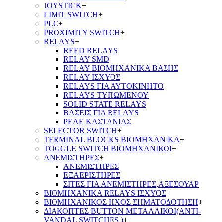
JOYSTICK
+
LIMIT SWITCH
+
PLC
+
PROXIMITY SWITCH
+
RELAYS
+
REED RELAYS
RELAY SMD
RELAY ΒΙΟΜΗΧΑΝΙΚΑ ΒΑΣΗΣ
RELAY ΙΣΧΥΟΣ
RELAYS ΓΙΑ ΑΥΤΟΚΙΝΗΤΟ
RELAYS ΤΥΠΩΜΕΝΟΥ
SOLID STATE RELAYS
ΒΑΣΕΙΣ ΓΙΑ RELAYS
ΡΕΛΕ ΚΑΣΤΑΝΙΑΣ
SELECTOR SWITCH
+
TERMINAL BLOCKS ΒΙΟΜΗΧΑΝΙΚΑ
+
TOGGLE SWITCH ΒΙΟΜΗΧΑΝΙΚΟΙ
+
ΑΝΕΜΙΣΤΗΡΕΣ
+
ΑΝΕΜΙΣΤΗΡΕΣ
ΕΞΑΕΡΙΣΤΗΡΕΣ
ΣΙΤΕΣ ΓΙΑ ΑΝΕΜΙΣΤΗΡΕΣ,ΑΞΕΣΟΥΑΡ
ΒΙΟΜΗΧΑΝΙΚΑ RELAYS ΙΣΧΥΟΣ
+
ΒΙΟΜΗΧΑΝΙΚΟΣ ΗΧΟΣ ΣΗΜΑΤΟΔΟΤΗΣΗ
+
ΔΙΑΚΟΠΤΕΣ BUTTON ΜΕΤΑΛΛΙΚΟΙ(ANTI-
VANDAL SWITCHES )
+