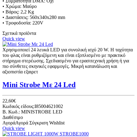
• Συμβατότητα
DMX
:
Όχι
•
Χρώμα: Μαύρο
•
Βάρος
:
2,2
Kg
•
Διαστάσεις
:
560x340x280
mm
• Τροφοδοσία
:
220V
Σχετικά προϊόντα
Quick view
Χρησιμοποιεί 24 λευκά LED για συνολική ισχύ 20 W. Η ταχύτητα
του φλας είναι ρυθμιζόμενη και είναι εξοπλισμένο με πρακτικό
στήριγμα στερέωσης. Σχεδιασμένο για ερασιτεχνική χρήση ή για
πιο σύνθετες σκηνικές εφαρμογές. Μικρή κατανάλωση και
αξιοπιστία εξαιρετ
Mini Strobe Με 24 Led
22,60€
Κωδικός είδους:I85004621002
B. Κωδ.: MINISTROBE LED
Διαθέσιμο
Αγορά
Αγορά
Σύγκριση
Wishlist
Quick view