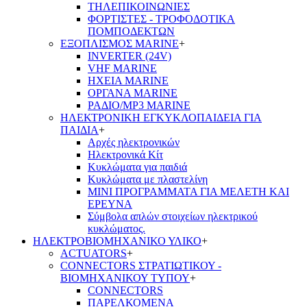
ΤΗΛΕΠΙΚΟΙΝΩΝΙΕΣ
ΦΟΡΤΙΣΤΕΣ - ΤΡΟΦΟΔΟΤΙΚΑ
ΠΟΜΠΟΔΕΚΤΩΝ
ΕΞΟΠΛΙΣΜΟΣ MARINE
+
INVERTER (24V)
VHF MARINE
ΗΧΕΙΑ MARINE
ΟΡΓΑΝΑ MARINE
ΡΑΔΙΟ/MP3 MARINE
ΗΛΕΚΤΡΟΝΙΚΗ ΕΓΚΥΚΛΟΠΑΙΔΕΙΑ ΓΙΑ
ΠΑΙΔΙΑ
+
Αρχές ηλεκτρονικών
Ηλεκτρονικά Κίτ
Κυκλώματα για παιδιά
Κυκλώματα με πλαστελίνη
ΜΙΝΙ ΠΡΟΓΡΑΜΜΑΤΑ ΓΙΑ ΜΕΛΕΤΗ ΚΑΙ
ΕΡΕΥΝΑ
Σύμβολα απλών στοιχείων ηλεκτρικού
κυκλώματος.
ΗΛΕΚΤΡΟΒΙΟΜΗΧΑΝΙΚΟ ΥΛΙΚΟ
+
ACTUATORS
+
CONNECTORS ΣΤΡΑΤΙΩΤΙΚΟΥ -
ΒΙΟΜΗΧΑΝΙΚΟΥ ΤΥΠΟΥ
+
CONNECTORS
ΠΑΡΕΛΚΟΜΕΝΑ