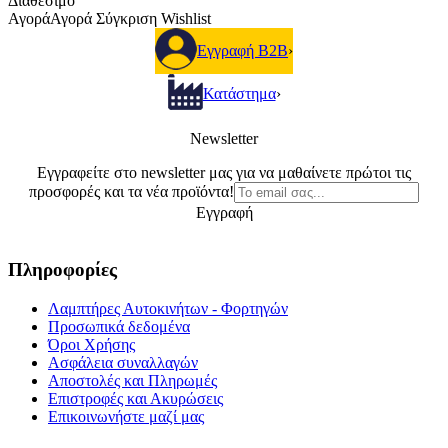
Διαθέσιμο
Αγορά
Αγορά
Σύγκριση
Wishlist
Εγγραφή B2B
›
Κατάστημα
›
Newsletter
Εγγραφείτε στο newsletter μας για να μαθαίνετε πρώτοι τις
προσφορές και τα νέα προϊόντα!
Εγγραφή
Πληροφορίες
Λαμπτήρες Αυτοκινήτων - Φορτηγών
Προσωπικά δεδομένα
Όροι Χρήσης
Ασφάλεια συναλλαγών
Αποστολές και Πληρωμές
Επιστροφές και Ακυρώσεις
Επικοινωνήστε μαζί μας