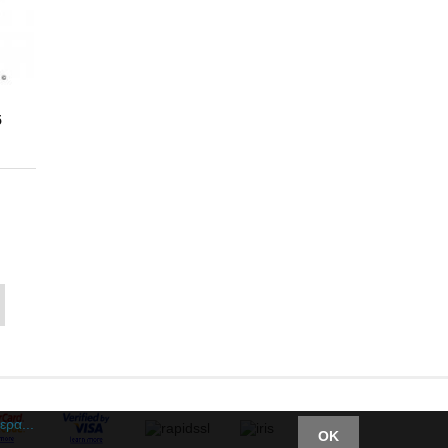
5
ερα...
ΟΚ