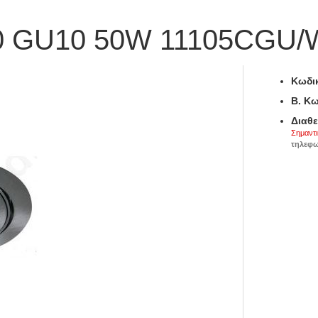
0 GU10 50W 11105CGU/
Κωδικ
B. Κω
Διαθε
Σημαντι
τηλεφω