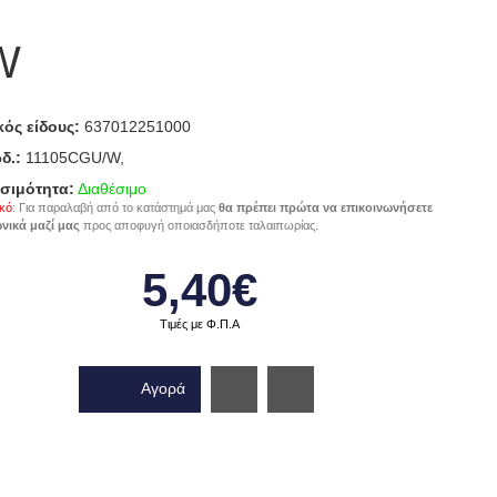
W
ός είδους:
637012251000
δ.:
11105CGU/W,
σιμότητα:
Διαθέσιμο
κό
: Για παραλαβή από το κατάστημά μας
θα πρέπει πρώτα να επικοινωνήσετε
νικά μαζί μας
προς αποφυγή οποιασδήποτε ταλαιπωρίας.
5,40€
Τιμές με Φ.Π.Α
Αγορά
Wishlist