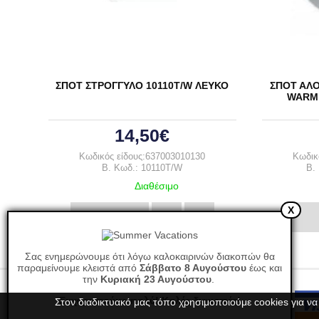
ΣΠΟΤ ΣΤΡΟΓΓΥΛΟ 10110T/W ΛΕΥΚΟ
ΣΠΟΤ ΑΛΟ
WARM 
14,50€
Κωδικός είδους:637003010130
Κωδικ
B. Κωδ.: 10110T/W
B.
Διαθέσιμο
X
Αγορά
Σας ενημερώνουμε ότι λόγω καλοκαιρινών διακοπών θα
παραμείνουμε κλειστά από
Σάββατο 8 Αυγούστου
έως και
την
Κυριακή 23 Αυγούστου
.
Ευχαριστούμε πολύ! Καλές διακοπές!
Στον διαδικτυακό μας τόπο χρησιμοποιούμε cookies για να