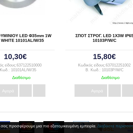
ΥΜΙΝΙΟΥ LED Φ35mm 1W
ΣΠΟΤ ΣΤΡΟΓ. LED 1X3W IP6
WHITE 10101AL/W/35
10103P/W/C
10,30€
15,80€
ός είδους:637122510000
Κωδικός είδους:637012251002
 Κωδ.: 10101AL/W/35
B. Κωδ.: 10103P/W/C
Διαθέσιμο
Διαθέσιμο
Αγορά
Αγορά
 σας προσφέρουμε μια πιο εξατομικευμένη εμπειρία.
Διαβάστε περισσότ