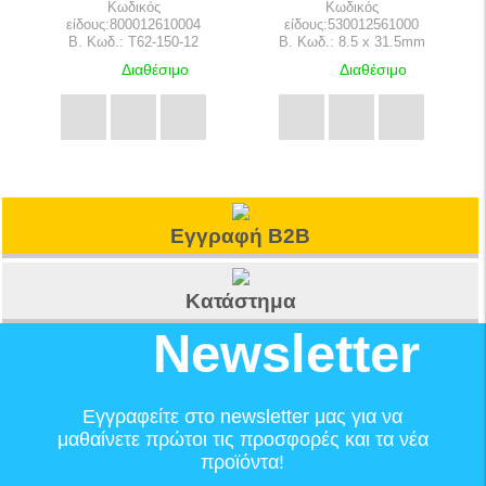
Κωδικός
Κωδικός
είδους:800012610004
είδους:530012561000
B. Κωδ.: T62-150-12
B. Κωδ.: 8.5 x 31.5mm
Διαθέσιμο
Διαθέσιμο
Εγγραφή B2B
Κατάστημα
Newsletter
Εγγραφείτε στο newsletter μας για να
μαθαίνετε πρώτοι τις προσφορές και τα νέα
προϊόντα!