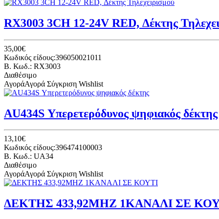
RX3003 3CH 12-24V RED, Δέκτης Τηλεχε
35,00€
Κωδικός είδους:396050021011
B. Κωδ.: RX3003
Διαθέσιμο
Αγορά
Αγορά
Σύγκριση
Wishlist
AU434S Υπερετερόδυνος ψηφιακός δέκτης
13,10€
Κωδικός είδους:396474100003
B. Κωδ.: UA34
Διαθέσιμο
Αγορά
Αγορά
Σύγκριση
Wishlist
ΔΕΚΤΗΣ 433,92MHZ 1ΚΑΝΑΛΙ ΣΕ ΚΟΥ