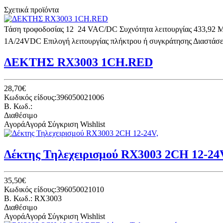
Σχετικά προϊόντα
Τάση τροφοδοσίας 12  24 VAC/DC Συχνότητα λειτουργίας 433,92 MH
1A/24VDC Επιλογή λειτουργίας πλήκτρου ή συγκράτησης Διαστάσ
ΔΕΚΤΗΣ RX3003 1CH.RED
28,70€
Κωδικός είδους:396050021006
B. Κωδ.:
Διαθέσιμο
Αγορά
Αγορά
Σύγκριση
Wishlist
Δέκτης Τηλεχειρισμού RX3003 2CH 12-24
35,50€
Κωδικός είδους:396050021010
B. Κωδ.: RX3003
Διαθέσιμο
Αγορά
Αγορά
Σύγκριση
Wishlist