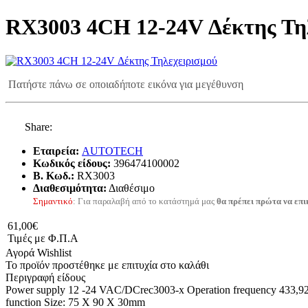
RX3003 4CH 12-24V Δέκτης Τη
Πατήστε πάνω σε οποιαδήποτε εικόνα για μεγέθυνση
Share:
Εταιρεία:
AUTOTECH
Κωδικός είδους:
396474100002
B. Κωδ.:
RX3003
Διαθεσιμότητα:
Διαθέσιμο
Σημαντικό
: Για παραλαβή από το κατάστημά μας
θα πρέπει πρώτα να επι
61,00€
Τιμές με Φ.Π.Α
Αγορά
Wishlist
Το προϊόν προστέθηκε με επιτυχία στο καλάθι
Περιγραφή είδους
Power supply 12 -24 VAC/DCrec3003-x Operation frequency 433,92 M
function Size: 75 X 90 X 30mm