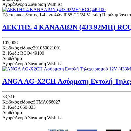
Αγορά
Αγορά
Σύγκριση
Wishlist
Εξωτερικος δέκτης 1-4 εντολών IP55 (12/24 Vac-dc) Περιλαμβάνει τ
ΔΕΚΤΗΣ 4 ΚΑΝΑΛΙΩΝ (433.92ΜΗ) RCQ
105,00€
Κωδικός είδους:291050021001
B. Κωδ.: RCQ449100
Διαθέσιμο
Αγορά
Αγορά
Σύγκριση
Wishlist
ANGA AG-X2CH Ασύρματη Εντολή Τηλεχει
33,31€
Κωδικός είδους:STMA066027
B. Κωδ.: 650-033
Διαθέσιμο
Αγορά
Αγορά
Σύγκριση
Wishlist