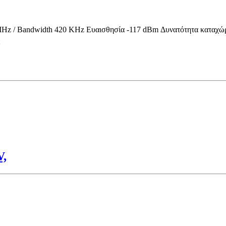
z / Bandwidth 420 KHz Ευαισθησία -117 dBm Δυνατότητα καταχώρησης 
ε
V,