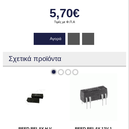
5,70€
Τιμές με Φ.Π.Α
Αγορά
Wishlist
Σχετικά προϊόντα
REED RELAY Η.V.
REED RELAY 12V 1