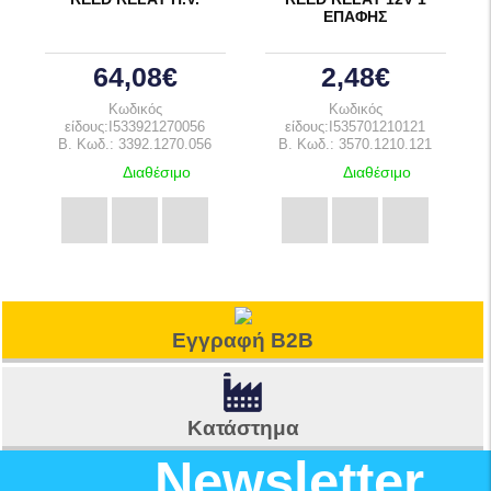
ΕΠΑΦΗΣ
64,08€
2,48€
Κωδικός
Κωδικός
είδους:I533921270056
είδους:I535701210121
B. Κωδ.: 3392.1270.056
B. Κωδ.: 3570.1210.121
Διαθέσιμο
Διαθέσιμο
Εγγραφή B2B
Κατάστημα
Newsletter