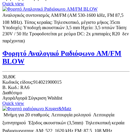
Quick view
Αναλογικός συντονισμός AM/FM (AM 530-1600 kHz, FM 87,5 
108 MHz). Τύπος κεραίας: Τηλεσκοπικό, μέγιστο μήκος 35cm
Υποδοχές: Υποδοχή ακουστικών 3,5 mm Ηχείο: 3,5 ιντσών Τάση:
230V / 50 Hz Τροφοδοτείται με ρεύμα DC: 2x μπαταρίες R20  δεν
παρέχονται)
Φορητό Αναλογικό Ραδιόφωνο AM/FM
BLOW
30,80€
Κωδικός είδους:914021900015
B. Κωδ.: RA6
Διαθέσιμο
Αγορά
Αγορά
Σύγκριση
Wishlist
Quick view
 Μνήμη για 20 σταθμούς  Λειτουργία ρολογιού  Λειτουργία
ξυπνητηριού  Έξοδος ακουστικών (3,5mm)  Τηλεσκοπική κεραία 
Ραδιοσυχνοτητα: AM: 522  1620 kHz FM: 87,5  108 MHz 