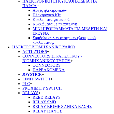
ΗΛΕΚΤΡΟΝΙΚΗ ΕΓΚΥΚΛΟΠΑΙΔΕΙΑ ΓΙΑ
ΠΑΙΔΙΑ
+
Αρχές ηλεκτρονικών
Ηλεκτρονικά Κίτ
Κυκλώματα για παιδιά
Κυκλώματα με πλαστελίνη
ΜΙΝΙ ΠΡΟΓΡΑΜΜΑΤΑ ΓΙΑ ΜΕΛΕΤΗ ΚΑΙ
ΕΡΕΥΝΑ
Σύμβολα απλών στοιχείων ηλεκτρικού
κυκλώματος.
ΗΛΕΚΤΡΟΒΙΟΜΗΧΑΝΙΚΟ ΥΛΙΚΟ
+
ACTUATORS
+
CONNECTORS ΣΤΡΑΤΙΩΤΙΚΟΥ -
ΒΙΟΜΗΧΑΝΙΚΟΥ ΤΥΠΟΥ
+
CONNECTORS
ΠΑΡΕΛΚΟΜΕΝΑ
JOYSTICK
+
LIMIT SWITCH
+
PLC
+
PROXIMITY SWITCH
+
RELAYS
+
REED RELAYS
RELAY SMD
RELAY ΒΙΟΜΗΧΑΝΙΚΑ ΒΑΣΗΣ
RELAY ΙΣΧΥΟΣ