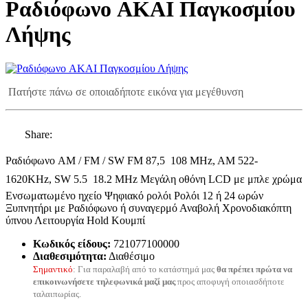
Ραδιόφωνο AKAI Παγκοσμίου
Λήψης
Πατήστε πάνω σε οποιαδήποτε εικόνα για μεγέθυνση
Share:
Ραδιόφωνο AM / FM / SW FM 87,5  108 MHz, AM 522-
1620KHz, SW 5.5  18.2 MHz Μεγάλη οθόνη LCD με μπλε χρώμα
Ενσωματωμένο ηχείο Ψηφιακό ρολόι Ρολόι 12 ή 24 ωρών
Ξυπνητήρι με Ραδιόφωνο ή συναγερμό Αναβολή Χρονοδιακόπτη
ύπνου Λειτουργία Hold Κουμπί
Κωδικός είδους:
721077100000
Διαθεσιμότητα:
Διαθέσιμο
Σημαντικό
: Για παραλαβή από το κατάστημά μας
θα πρέπει πρώτα να
επικοινωνήσετε τηλεφωνικά μαζί μας
προς αποφυγή οποιασδήποτε
ταλαιπωρίας.