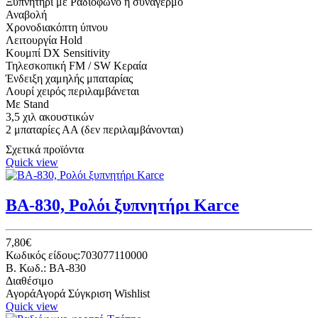
Ξυπνητήρι με Ραδιόφωνο ή συναγερμό
Αναβολή
Χρονοδιακόπτη ύπνου
Λειτουργία Hold
Κουμπί DX Sensitivity
Τηλεσκοπική FM / SW Κεραία
Ένδειξη χαμηλής μπαταρίας
Λουρί χειρός περιλαμβάνεται
Με Stand
3,5 χιλ ακουστικών
2 μπαταρίες ΑΑ (δεν περιλαμβάνονται)
Σχετικά προϊόντα
Quick view
BA-830, Ρολόι ξυπνητήρι Karce
7,80€
Κωδικός είδους:703077110000
B. Κωδ.: BA-830
Διαθέσιμο
Αγορά
Αγορά
Σύγκριση
Wishlist
Quick view