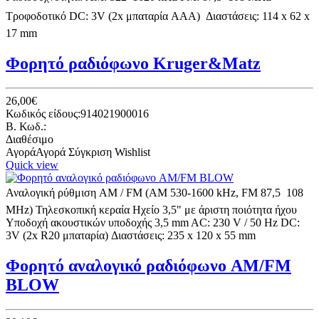
Τροφοδοτικό DC: 3V (2x μπαταρία AAA)  Διαστάσεις: 114 x 62 x
17 mm
Φορητό ραδιόφωνο Kruger&Matz
26,00€
Κωδικός είδους:914021900016
B. Κωδ.:
Διαθέσιμο
Αγορά
Αγορά
Σύγκριση
Wishlist
Quick view
Αναλογική ρύθμιση AM / FM (AM 530-1600 kHz, FM 87,5  108
MHz) Τηλεσκοπική κεραία Ηχείο 3,5" με άριστη ποιότητα ήχου
Υποδοχή ακουστικών υποδοχής 3,5 mm AC: 230 V / 50 Hz DC:
3V (2x R20 μπαταρία) Διαστάσεις: 235 x 120 x 55 mm
Φορητό αναλογικό ραδιόφωνο AM/FM
BLOW