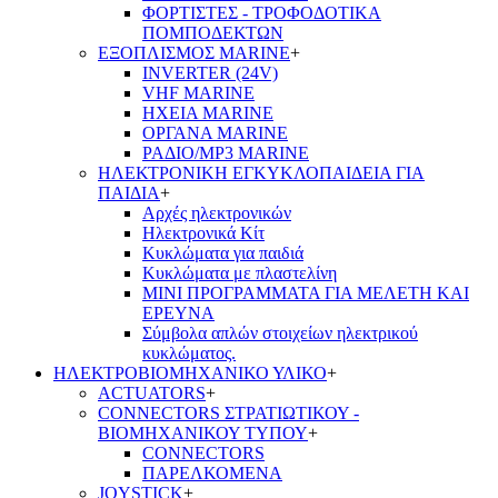
ΦΟΡΤΙΣΤΕΣ - ΤΡΟΦΟΔΟΤΙΚΑ
ΠΟΜΠΟΔΕΚΤΩΝ
ΕΞΟΠΛΙΣΜΟΣ MARINE
+
INVERTER (24V)
VHF MARINE
ΗΧΕΙΑ MARINE
ΟΡΓΑΝΑ MARINE
ΡΑΔΙΟ/MP3 MARINE
ΗΛΕΚΤΡΟΝΙΚΗ ΕΓΚΥΚΛΟΠΑΙΔΕΙΑ ΓΙΑ
ΠΑΙΔΙΑ
+
Αρχές ηλεκτρονικών
Ηλεκτρονικά Κίτ
Κυκλώματα για παιδιά
Κυκλώματα με πλαστελίνη
ΜΙΝΙ ΠΡΟΓΡΑΜΜΑΤΑ ΓΙΑ ΜΕΛΕΤΗ ΚΑΙ
ΕΡΕΥΝΑ
Σύμβολα απλών στοιχείων ηλεκτρικού
κυκλώματος.
ΗΛΕΚΤΡΟΒΙΟΜΗΧΑΝΙΚΟ ΥΛΙΚΟ
+
ACTUATORS
+
CONNECTORS ΣΤΡΑΤΙΩΤΙΚΟΥ -
ΒΙΟΜΗΧΑΝΙΚΟΥ ΤΥΠΟΥ
+
CONNECTORS
ΠΑΡΕΛΚΟΜΕΝΑ
JOYSTICK
+