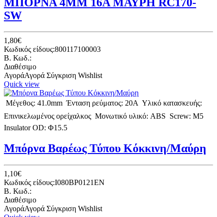
ΜΠΟΡΝΑ 4ΜΜ 16Α ΜΑΥΡΗ RC170-
SW
1,80€
Κωδικός είδους:800117100003
B. Κωδ.:
Διαθέσιμο
Αγορά
Αγορά
Σύγκριση
Wishlist
Quick view
 Μέγεθος: 41.0mm  Ένταση ρεύματος: 20A  Υλικό κατασκευής:
Επινικελωμένος ορείχαλκος  Μονωτικό υλικό: ABS  Screw: M5 
Insulator OD: Φ15.5
Μπόρνα Βαρέως Τύπου Κόκκινη/Μαύρη
1,10€
Κωδικός είδους:I080BP0121EN
B. Κωδ.:
Διαθέσιμο
Αγορά
Αγορά
Σύγκριση
Wishlist