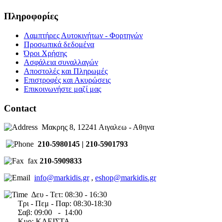
Πληροφορίες
Λαμπτήρες Αυτοκινήτων - Φορτηγών
Προσωπικά δεδομένα
Όροι Χρήσης
Ασφάλεια συναλλαγών
Αποστολές και Πληρωμές
Επιστροφές και Ακυρώσεις
Επικοινωνήστε μαζί μας
Contact
Μακρης 8, 12241 Αιγαλεω - Αθηνα
210-5980145 | 210-5901793
fax
210-5909833
info@markidis.gr
,
eshop@markidis.gr
Δευ - Τετ: 08:30 - 16:30
Τρι - Πεμ - Παρ: 08:30-18:30
Σαβ:
09:00 - 14
:00
Κυρ: ΚΛΕΙΣΤΑ