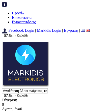
Προφίλ
Επικοινωνία
Εγκαταστάσεις
Facebook Login
|
Markidis Login
|
Εγγραφή
|
0
Άδειο Καλάθι
...
0
Άδειο Καλάθι
Σύγκριση
0
Αγαπημένα
0