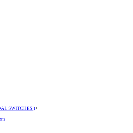
AL SWITCHES )
+
mm
+