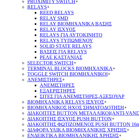
PROXIMITY SWITCH
+
RELAYS
+
REED RELAYS
RELAY SMD
RELAY ΒΙΟΜΗΧΑΝΙΚΑ ΒΑΣΗΣ
RELAY ΙΣΧΥΟΣ
RELAYS ΓΙΑ ΑΥΤΟΚΙΝΗΤΟ
RELAYS ΤΥΠΩΜΕΝΟΥ
SOLID STATE RELAYS
ΒΑΣΕΙΣ ΓΙΑ RELAYS
ΡΕΛΕ ΚΑΣΤΑΝΙΑΣ
SELECTOR SWITCH
+
TERMINAL BLOCKS ΒΙΟΜΗΧΑΝΙΚΑ
+
TOGGLE SWITCH ΒΙΟΜΗΧΑΝΙΚΟΙ
+
ΑΝΕΜΙΣΤΗΡΕΣ
+
ΑΝΕΜΙΣΤΗΡΕΣ
ΕΞΑΕΡΙΣΤΗΡΕΣ
ΣΙΤΕΣ ΓΙΑ ΑΝΕΜΙΣΤΗΡΕΣ,ΑΞΕΣΟΥΑΡ
ΒΙΟΜΗΧΑΝΙΚΑ RELAYS ΙΣΧΥΟΣ
+
ΒΙΟΜΗΧΑΝΙΚΟΣ ΗΧΟΣ ΣΗΜΑΤΟΔΟΤΗΣΗ
+
ΔΙΑΚΟΠΤΕΣ BUTTON ΜΕΤΑΛΛΙΚΟΙ(ANTI-VAND
ΔΙΑΚΟΠΤΗΣ ΙΣΧΥΟΣ PUSH BUTTON
+
ΔΙΑΚΟΠΤΗΣ ΦΩΤΙΖΟΜΕΝΟΣ PUSH BUTTON 16
ΔΙΑΦΟΡΑ ΥΛΙΚΑ ΒΙΟΜΗΧΑΝΙΚΗΣ ΧΡΗΣΗΣ
+
ΕΝΔΕΙΚΤΙΚΑ ΒΙΟΜΗΧΑΝΙΚΗΣ ΧΡΗΣΗΣ
+