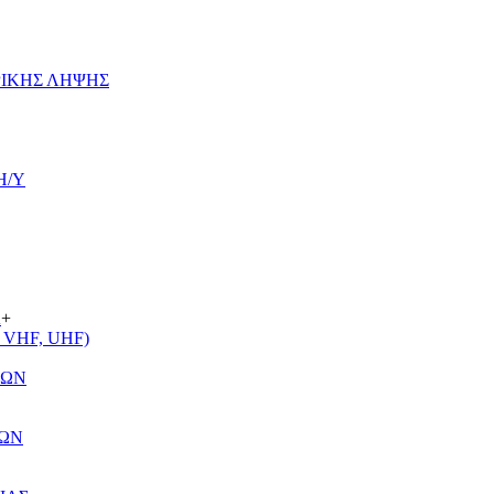
ΡΙΚΗΣ ΛΗΨΗΣ
Η/Υ
Α
+
VHF, UHF)
ΤΩΝ
ΤΩΝ