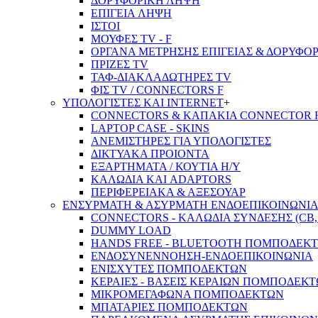
ΔΟΡΥΦΟΡΙΚΗ ΛΗΨΗ
ΕΠΙΓΕΙA ΛΗΨΗ
ΙΣΤΟΙ
ΜΟΥΦΕΣ TV - F
ΟΡΓΑΝΑ ΜΕΤΡΗΣΗΣ ΕΠΙΓΕΙΑΣ & ΔΟΡΥΦΟ
ΠΡΙΖΕΣ TV
ΤΑΦ-ΔΙΑΚΛΑΔΩΤΗΡΕΣ TV
ΦΙΣ TV / CONNECTORS F
ΥΠΟΛΟΓΙΣΤΕΣ ΚΑΙ INTERNET
+
CONNECTORS & ΚΑΠΑΚΙΑ CONNECTOR 
LAPTOP CASE - SKINS
ΑΝΕΜΙΣΤΗΡΕΣ ΓΙΑ ΥΠΟΛΟΓΙΣΤΕΣ
ΔΙΚΤΥΑΚΑ ΠΡΟΙΟΝΤΑ
ΕΞΑΡΤΗΜΑΤΑ / ΚΟΥΤΙΑ Η/Υ
ΚΑΛΩΔΙΑ ΚΑΙ ADAPTORS
ΠΕΡΙΦΕΡΕΙΑΚΑ & ΑΞΕΣΟΥΑΡ
ΕΝΣΥΡΜΑΤΗ & ΑΣΥΡΜΑΤΗ ΕΝΔΟΕΠΙΚΟΙΝΩΝΙ
CONNECTORS - ΚΑΛΩΔΙΑ ΣΥΝΔΕΣΗΣ (CB, 
DUMMY LOAD
HANDS FREE - BLUETOOTH ΠΟΜΠΟΔΕΚ
ΕΝΔΟΣΥΝΕΝΝΟΗΣΗ-ΕΝΔΟΕΠΙΚΟΙΝΩΝΙΑ
ΕΝΙΣΧΥΤΕΣ ΠΟΜΠΟΔΕΚΤΩΝ
ΚΕΡΑΙΕΣ - ΒΑΣΕΙΣ ΚΕΡΑΙΩΝ ΠΟΜΠΟΔΕΚ
ΜΙΚΡΟΜΕΓΑΦΩΝΑ ΠΟΜΠΟΔΕΚΤΩΝ
ΜΠΑΤΑΡΙΕΣ ΠΟΜΠΟΔΕΚΤΩΝ