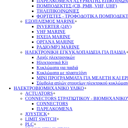
ΠΑΡΕΛΚΟΜΕΝΑ ΑΣΥΡΜΑΤΗΣ ΕΠΙΚΟΙΝΩΝ
ΠΟΜΠΟΔΕΚΤΕΣ (CB, PMR, VHF, UHF)
ΤΗΛΕΠΙΚΟΙΝΩΝΙΕΣ
ΦΟΡΤΙΣΤΕΣ - ΤΡΟΦΟΔΟΤΙΚΑ ΠΟΜΠΟΔΕΚ
ΕΞΟΠΛΙΣΜΟΣ MARINE
+
INVERTER (24V)
VHF MARINE
ΗΧΕΙΑ MARINE
ΟΡΓΑΝΑ MARINE
ΡΑΔΙΟ/MP3 MARINE
ΗΛΕΚΤΡΟΝΙΚΗ ΕΓΚΥΚΛΟΠΑΙΔΕΙΑ ΓΙΑ ΠΑΙΔΙΑ
Αρχές ηλεκτρονικών
Ηλεκτρονικά Κίτ
Κυκλώματα για παιδιά
Κυκλώματα με πλαστελίνη
ΜΙΝΙ ΠΡΟΓΡΑΜΜΑΤΑ ΓΙΑ ΜΕΛΕΤΗ ΚΑΙ Ε
Σύμβολα απλών στοιχείων ηλεκτρικού κυκλώματ
ΗΛΕΚΤΡΟΒΙΟΜΗΧΑΝΙΚΟ ΥΛΙΚΟ
+
ACTUATORS
+
CONNECTORS ΣΤΡΑΤΙΩΤΙΚΟΥ - ΒΙΟΜΗΧΑΝΙΚΟ
CONNECTORS
ΠΑΡΕΛΚΟΜΕΝΑ
JOYSTICK
+
LIMIT SWITCH
+
PLC
+