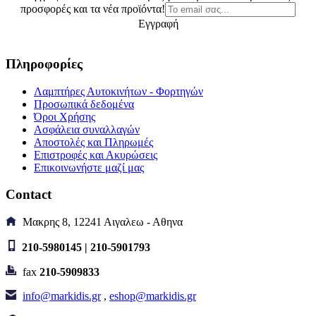
crusher, Gate
προσφορές και τα νέα προϊόντα!
Εγγραφή
RMX-33i,
Επαγγελματικός
Πληροφορίες
μίκτης τριών
καναλιών
Λαμπτήρες Αυτοκινήτων - Φορτηγών
Προσωπικά δεδομένα
Όροι Χρήσης
Καλέστε μας!
Ασφάλεια συναλλαγών
Κωδικός είδους:267071010003
Αποστολές και Πληρωμές
B. Κωδ.: RMX-33i
Επιστροφές και Ακυρώσεις
Call us
Επικοινωνήστε μαζί μας
Σύγκριση
Wishlist
Quick view
Contact
Μακρης 8, 12241 Αιγαλεω - Αθηνα
NUMARK Partymix
210-5980145 | 210-5901793
DJ Controller
fax
210-5909833
info@markidis.gr
,
eshop@markidis.gr
143,10€
Κωδικός είδους:267071010006