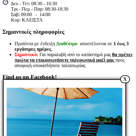
Δευ - Τετ: 08:30 - 16:30
B. Κωδ.: Partymix
Τρι - Πεμ - Παρ: 08:30-18:30
Διαθέσιμο
Σαβ:
09:00 - 14
:00
Αγορά
Αγορά
Σύγκριση
Wishlist
Κυρ: ΚΛΕΙΣΤΑ
Quick view
Σημαντικές πληροφορίες
DJ MIDI
Προϊόντα με ένδειξη
Διαθέσιμο
αποστέλονται σε
1 έως 3
CONTROLLER
εργάσιμες ημέρες
.
Σημαντικό:
Για παραλαβή από το κατάστημά μας
θα πρέπει
πρώτα να επικοινωνήσετε τηλεφωνικά μαζί μας
προς
320,18€
αποφυγή οποιασδήποτε ταλαιπωρίας
Κωδικός είδους:BNPR069003
B. Κωδ.: VCM-100
Find us on Facebook!
X
Διαθέσιμο
Αγορά
Αγορά
Σύγκριση
Wishlist
Quick view
Μίκτης DJ 3
καναλιών
81,90€