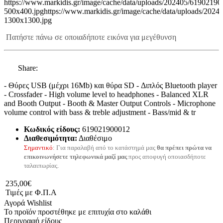
https://www.markidis.gr/image/cache/data/uploads/202405/61902190
500x400.jpg
https://www.markidis.gr/image/cache/data/uploads/202
1300x1300.jpg
Πατήστε πάνω σε οποιαδήποτε εικόνα για μεγέθυνση
Share:
- Θύρες USB (μέχρι 16Mb) και θύρα SD - Διπλός Bluetooth player
- Crossfader - High volume level to headphones - Balanced XLR
and Booth Output - Booth & Master Output Controls - Microphone
volume control with bass & treble adjustment - Bass/mid & tr
Κωδικός είδους:
619021900012
Διαθεσιμότητα:
Διαθέσιμο
Σημαντικό
: Για παραλαβή από το κατάστημά μας
θα πρέπει πρώτα να
επικοινωνήσετε τηλεφωνικά μαζί μας
προς αποφυγή οποιασδήποτε
ταλαιπωρίας.
235,00€
Τιμές με Φ.Π.Α
Αγορά
Wishlist
Το προϊόν προστέθηκε με επιτυχία στο καλάθι
Περιγραφή είδους