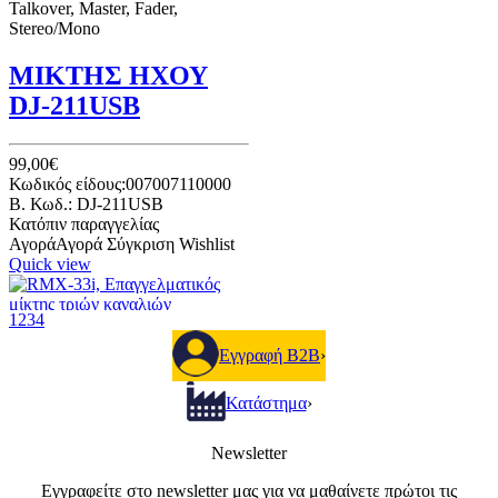
Talkover, Master, Fader,
Stereo/Mono
ΜΙΚΤΗΣ ΗΧΟΥ
DJ-211USB
99,00€
Κωδικός είδους:007007110000
B. Κωδ.: DJ-211USB
Κατόπιν παραγγελίας
Αγορά
Αγορά
Σύγκριση
Wishlist
Quick view
1
2
3
4
Επαγγελματικός μίκτης τριών
καναλιών, με ρυθμιζόμενη
Εγγραφή B2B
›
λειτουργία Crossfader, Channel
fader και EQ, ρύθμιση gain και
Κατάστημα
›
EQ τριών περιοχών σε κάθε
κανάλι και 2 περιοχών στην
είσοδο mic/AUX.
Newsletter
Ενσωματωμένα εφέ (White
noise, Low&High pass Filters, Bit
Εγγραφείτε στο newsletter μας για να μαθαίνετε πρώτοι τις