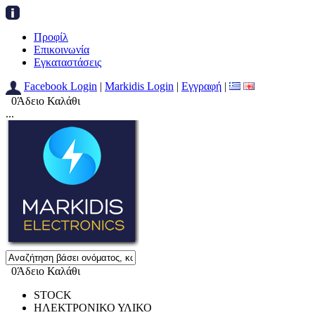
Προφίλ
Επικοινωνία
Εγκαταστάσεις
Facebook Login
|
Markidis Login
|
Εγγραφή
|
0
Άδειο Καλάθι
...
0
Άδειο Καλάθι
STOCK
ΗΛΕΚΤΡΟΝΙΚΟ ΥΛΙΚΟ