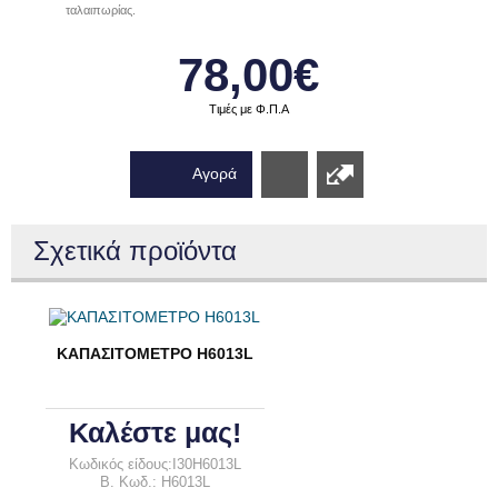
ταλαιπωρίας.
78,00€
Τιμές με Φ.Π.Α
Αγορά
Wishlist
Σχετικά προϊόντα
ΚΑΠΑΣΙΤΟΜΕΤΡΟ H6013L
Καλέστε μας!
Κωδικός είδους:I30H6013L
B. Κωδ.: H6013L