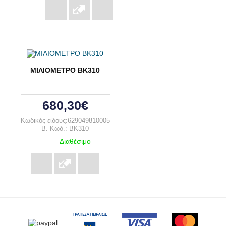
ΜΙΛΙΟΜΕΤΡΟ BK310
680,30€
Κωδικός είδους:629049810005
B. Κωδ.: BK310
Διαθέσιμο