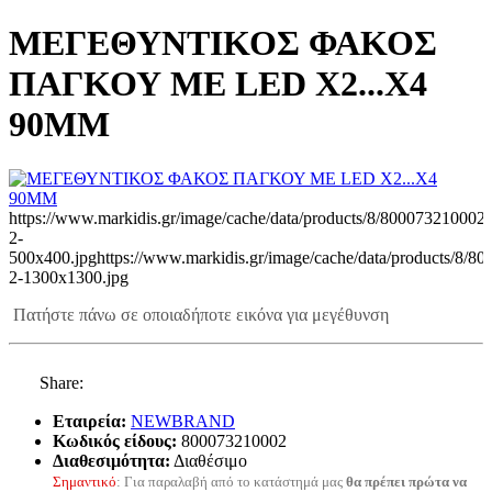
ΜΕΓΕΘΥΝΤΙΚΟΣ ΦΑΚΟΣ
ΠΑΓΚΟΥ ΜΕ LED X2...X4
90MM
https://www.markidis.gr/image/cache/data/products/8/800073210002-
2-
500x400.jpg
https://www.markidis.gr/image/cache/data/products/8/8
2-1300x1300.jpg
Πατήστε πάνω σε οποιαδήποτε εικόνα για μεγέθυνση
Share:
Εταιρεία:
NEWBRAND
Κωδικός είδους:
800073210002
Διαθεσιμότητα:
Διαθέσιμο
Σημαντικό
: Για παραλαβή από το κατάστημά μας
θα πρέπει πρώτα να