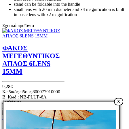
stand can be foldable into the handle
small lens with 20 mm diameter and x4 magnification is built
in basic lens with x2 magnification
Σχετικά προϊόντα
ΦΑΚΟΣ
ΜΕΓΕΘΥΝΤΙΚΟΣ
ΑΠΛΟΣ 6LENS
15MM
9,28€
Κωδικός είδους:800077910000
B. Κωδ.: NB-PLUP-6A
X
Διαθέσιμο
Αγορά
Αγορά
Σύγκριση
Wishlist
1
2
3
4
5