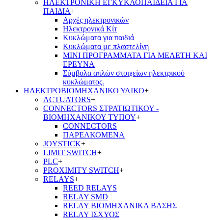
ΗΛΕΚΤΡΟΝΙΚΗ ΕΓΚΥΚΛΟΠΑΙΔΕΙΑ ΓΙΑ
ΠΑΙΔΙΑ
+
Αρχές ηλεκτρονικών
Ηλεκτρονικά Κίτ
Κυκλώματα για παιδιά
Κυκλώματα με πλαστελίνη
ΜΙΝΙ ΠΡΟΓΡΑΜΜΑΤΑ ΓΙΑ ΜΕΛΕΤΗ ΚΑΙ
ΕΡΕΥΝΑ
Σύμβολα απλών στοιχείων ηλεκτρικού
κυκλώματος.
ΗΛΕΚΤΡΟΒΙΟΜΗΧΑΝΙΚΟ ΥΛΙΚΟ
+
ACTUATORS
+
CONNECTORS ΣΤΡΑΤΙΩΤΙΚΟΥ -
ΒΙΟΜΗΧΑΝΙΚΟΥ ΤΥΠΟΥ
+
CONNECTORS
ΠΑΡΕΛΚΟΜΕΝΑ
JOYSTICK
+
LIMIT SWITCH
+
PLC
+
PROXIMITY SWITCH
+
RELAYS
+
REED RELAYS
RELAY SMD
RELAY ΒΙΟΜΗΧΑΝΙΚΑ ΒΑΣΗΣ
RELAY ΙΣΧΥΟΣ