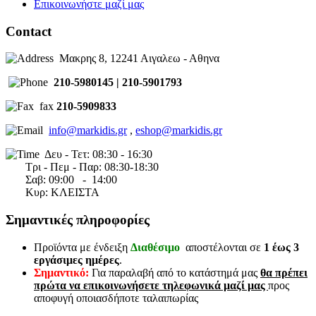
Επικοινωνήστε μαζί μας
Contact
Μακρης 8, 12241 Αιγαλεω - Αθηνα
210-5980145 | 210-5901793
fax
210-5909833
info@markidis.gr
,
eshop@markidis.gr
Δευ - Τετ: 08:30 - 16:30
Τρι - Πεμ - Παρ: 08:30-18:30
Σαβ:
09:00 - 14
:00
Κυρ: ΚΛΕΙΣΤΑ
Σημαντικές πληροφορίες
Προϊόντα με ένδειξη
Διαθέσιμο
αποστέλονται σε
1 έως 3
εργάσιμες ημέρες
.
Σημαντικό:
Για παραλαβή από το κατάστημά μας
θα πρέπει
πρώτα να επικοινωνήσετε τηλεφωνικά μαζί μας
προς
αποφυγή οποιασδήποτε ταλαιπωρίας