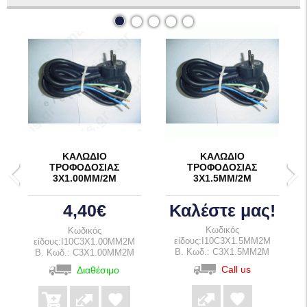
ΚΑΛΩΔΙΟ
ΚΑΛΩΔΙΟ
ΤΡΟΦΟΔΟΣΙΑΣ
ΤΡΟΦΟΔΟΣΙΑΣ
3Χ1.00ΜΜ/2Μ
3Χ1.5ΜΜ/2Μ
4,40€
Καλέστε μας!
Κωδικός
Κωδικός
είδους:I10C3X1.5MM2M
είδους:I10C3X1.00MM2M
B. Κωδ.: C3X1.5MM2M
B. Κωδ.: C3X1.00MM2M
Call us
Διαθέσιμο