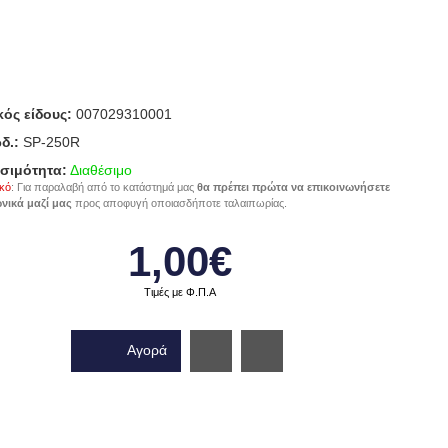
ός είδους:
007029310001
δ.:
SP-250R
σιμότητα:
Διαθέσιμο
κό
: Για παραλαβή από το κατάστημά μας
θα πρέπει πρώτα να επικοινωνήσετε
νικά μαζί μας
προς αποφυγή οποιασδήποτε ταλαιπωρίας.
1,00€
Τιμές με Φ.Π.Α
Αγορά
Wishlist