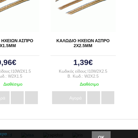
 ΗΧΕΙΩΝ ΑΣΠΡΟ
ΚΑΛΩΔΙΟ ΗΧΕΙΩΝ ΑΣΠΡΟ
ΚΑ
Χ1.5ΜΜ
2Χ2.5ΜΜ
0,96€
1,39€
είδους:I10W2X1.5
Κωδικός είδους:I10W2X2.5
Κω
ωδ.: W2X1.5
B. Κωδ.: W2X2.5
Διαθέσιμο
Διαθέσιμο
ορά
Αγορά
ερα...
ΟΚ