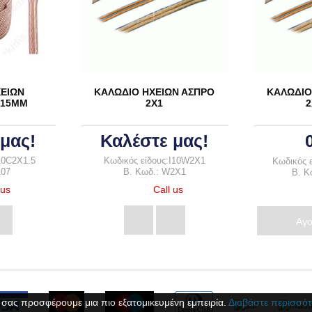
ΕΙΩΝ
ΚΑΛΩΔΙΟ ΗΧΕΙΩΝ ΑΣΠΡΟ
ΚΑΛΩΔΙΟ
Χ15ΜΜ
2Χ1
2
μας!
Καλέστε μας!
10C2X1.5
Κωδικός είδους:I10W2X1
Κωδικός 
107
B. Κωδ.: W2X1
B. Κ
 us
Call us
Αγ
 σας προσφέρουμε μια πιο εξατομικευμένη εμπειρία.
Διαβάστε περισσότ