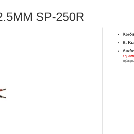
2.5MM SP-250R
Κωδικ
B. Κω
Διαθε
Σημαντι
τηλεφω