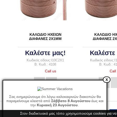
ΚΑΛΩΔΙΟ ΗΧΕΙΩΝ
ΚΑΛΩΔΙΟ ΗΧ
ΔΙΑΦΑΝΕΣ 2Χ1ΜΜ
ΔΙΑΦΑΝΕΣ 2
Καλέστε μας!
Καλέστε 
Κωδικός είδους:I10C2X1
Κωδικός είδους:I
B. Κωδ.: 4108
B. Κωδ.: 4
Call us
Call
X
Σας ενημερώνουμε ότι λόγω καλοκαιρινών διακοπών θα
παραμείνουμε κλειστά από
Σάββατο 8 Αυγούστου
έως και
την
Κυριακή 23 Αυγούστου
.
Ευχαριστούμε πολύ! Καλές διακοπές!
Στον διαδικτυακό μας τόπο χρησιμοποιούμε cookies για να