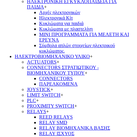
ΗΛΕΚΤΡΟΝΙΚΗ ΕΓΚΥΚΛΟΠΑΙΔΕΙΑ ΓΙΑ
ΠΑΙΔΙΑ
+
Αρχές ηλεκτρονικών
Ηλεκτρονικά Κίτ
Κυκλώματα για παιδιά
Κυκλώματα με πλαστελίνη
ΜΙΝΙ ΠΡΟΓΡΑΜΜΑΤΑ ΓΙΑ ΜΕΛΕΤΗ ΚΑΙ
ΕΡΕΥΝΑ
Σύμβολα απλών στοιχείων ηλεκτρικού
κυκλώματος.
ΗΛΕΚΤΡΟΒΙΟΜΗΧΑΝΙΚΟ ΥΛΙΚΟ
+
ACTUATORS
+
CONNECTORS ΣΤΡΑΤΙΩΤΙΚΟΥ -
ΒΙΟΜΗΧΑΝΙΚΟΥ ΤΥΠΟΥ
+
CONNECTORS
ΠΑΡΕΛΚΟΜΕΝΑ
JOYSTICK
+
LIMIT SWITCH
+
PLC
+
PROXIMITY SWITCH
+
RELAYS
+
REED RELAYS
RELAY SMD
RELAY ΒΙΟΜΗΧΑΝΙΚΑ ΒΑΣΗΣ
RELAY ΙΣΧΥΟΣ