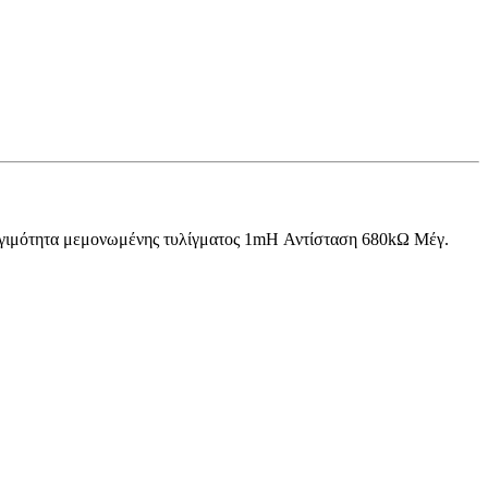
ωγιμότητα μεμονωμένης τυλίγματος 1mH Αντίσταση 680kΩ Μέγ.