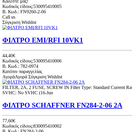
Καλέστε μας!
Κωδικός είδους:530095410005
B. Κωδ.: FN9260-2-06
Call us
Σύγκριση
Wishlist
ΦΙΛΤΡΟ EMI/RFI 10VK1
44,40€
Κωδικός είδους:530095410006
B. Κωδ.: 782-0974
Κατόπιν παραγγελίας
Αγορά
Αγορά
Σύγκριση
Wishlist
FILTER, 2A, 2 FUSE, SCREW IN Filter Type: Standard Current Rati
SVHC: No SVHC (16-Jun
ΦΙΛΤΡΟ SCHAFFNER FN284-2-06 2A
77,60€
Κωδικός είδους:830095410002
B. Κωδ.: FN284-2-06