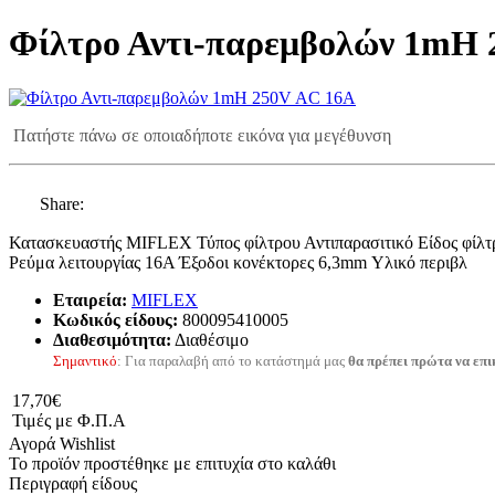
Φίλτρο Αντι-παρεμβολών 1mH 
Πατήστε πάνω σε οποιαδήποτε εικόνα για μεγέθυνση
Share:
Κατασκευαστής MIFLEX Τύπος φίλτρου Αντιπαρασιτικό Είδος φίλ
Ρεύμα λειτουργίας 16A Έξοδοι κονέκτορες 6,3mm Υλικό περιβλ
Εταιρεία:
MIFLEX
Κωδικός είδους:
800095410005
Διαθεσιμότητα:
Διαθέσιμο
Σημαντικό
: Για παραλαβή από το κατάστημά μας
θα πρέπει πρώτα να επι
17,70€
Τιμές με Φ.Π.Α
Αγορά
Wishlist
Το προϊόν προστέθηκε με επιτυχία στο καλάθι
Περιγραφή είδους