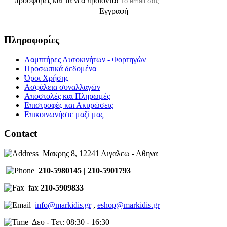
προσφορές και τα νέα προϊόντα!
Εγγραφή
Πληροφορίες
Λαμπτήρες Αυτοκινήτων - Φορτηγών
Προσωπικά δεδομένα
Όροι Χρήσης
Ασφάλεια συναλλαγών
Αποστολές και Πληρωμές
Επιστροφές και Ακυρώσεις
Επικοινωνήστε μαζί μας
Contact
Μακρης 8, 12241 Αιγαλεω - Αθηνα
210-5980145 | 210-5901793
fax
210-5909833
info@markidis.gr
,
eshop@markidis.gr
Δευ - Τετ: 08:30 - 16:30