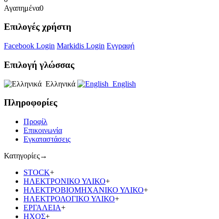
Αγαπημένα
0
Επιλογές χρήστη
Facebook Login
Markidis Login
Εγγραφή
Επιλογή γλώσσας
Ελληνικά
English
Πληροφορίες
Προφίλ
Επικοινωνία
Εγκαταστάσεις
Κατηγορίες
→
STOCK
+
ΗΛΕΚΤΡΟΝΙΚΟ ΥΛΙΚΟ
+
ΗΛΕΚΤΡΟΒΙΟΜΗΧΑΝΙΚΟ ΥΛΙΚΟ
+
ΗΛΕΚΤΡΟΛΟΓΙΚΟ ΥΛΙΚΟ
+
ΕΡΓΑΛΕΙΑ
+
ΗΧΟΣ
+