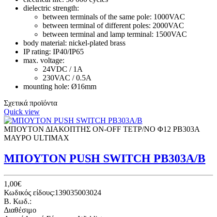
dielectric strength:
between terminals of the same pole: 1000VAC
between terminal of different poles: 2000VAC
between terminal and lamp terminal: 1500VAC
body material: nickel-plated brass
IP rating: IP40/IP65
max. voltage:
24VDC / 1A
230VAC / 0.5A
mounting hole: Ø16mm
Σχετικά προϊόντα
Quick view
ΜΠΟΥΤΟΝ ΔΙΑΚΟΠΤΗΣ ON-OFF ΤΕΤΡ/ΝΟ Φ12 PB303A
ΜΑΥΡΟ ULTIMAX
ΜΠΟΥΤΟΝ PUSH SWITCH ΡΒ303Α/Β
1,00€
Κωδικός είδους:139035003024
B. Κωδ.:
Διαθέσιμο