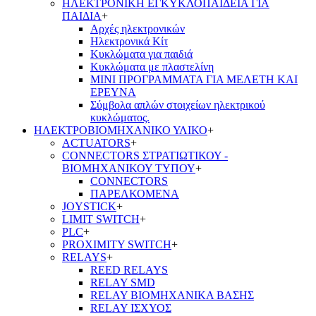
ΗΛΕΚΤΡΟΝΙΚΗ ΕΓΚΥΚΛΟΠΑΙΔΕΙΑ ΓΙΑ
ΠΑΙΔΙΑ
+
Αρχές ηλεκτρονικών
Ηλεκτρονικά Κίτ
Κυκλώματα για παιδιά
Κυκλώματα με πλαστελίνη
ΜΙΝΙ ΠΡΟΓΡΑΜΜΑΤΑ ΓΙΑ ΜΕΛΕΤΗ ΚΑΙ
ΕΡΕΥΝΑ
Σύμβολα απλών στοιχείων ηλεκτρικού
κυκλώματος.
ΗΛΕΚΤΡΟΒΙΟΜΗΧΑΝΙΚΟ ΥΛΙΚΟ
+
ACTUATORS
+
CONNECTORS ΣΤΡΑΤΙΩΤΙΚΟΥ -
ΒΙΟΜΗΧΑΝΙΚΟΥ ΤΥΠΟΥ
+
CONNECTORS
ΠΑΡΕΛΚΟΜΕΝΑ
JOYSTICK
+
LIMIT SWITCH
+
PLC
+
PROXIMITY SWITCH
+
RELAYS
+
REED RELAYS
RELAY SMD
RELAY ΒΙΟΜΗΧΑΝΙΚΑ ΒΑΣΗΣ
RELAY ΙΣΧΥΟΣ