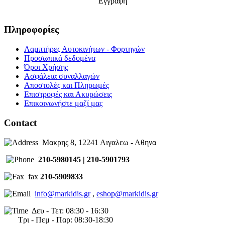
Εγγραφή
Πληροφορίες
Λαμπτήρες Αυτοκινήτων - Φορτηγών
Προσωπικά δεδομένα
Όροι Χρήσης
Ασφάλεια συναλλαγών
Αποστολές και Πληρωμές
Επιστροφές και Ακυρώσεις
Επικοινωνήστε μαζί μας
Contact
Μακρης 8, 12241 Αιγαλεω - Αθηνα
210-5980145 | 210-5901793
fax
210-5909833
info@markidis.gr
,
eshop@markidis.gr
Δευ - Τετ: 08:30 - 16:30
Τρι - Πεμ - Παρ: 08:30-18:30