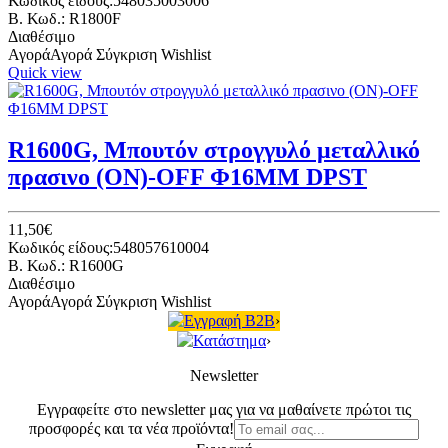
Κωδικός είδους:548035003006
B. Κωδ.: R1800F
Διαθέσιμο
Αγορά
Αγορά
Σύγκριση
Wishlist
Quick view
R1600G, Μπουτόν στρογγυλό μεταλλικό
πρασινο (ON)-OFF Φ16ΜΜ DPST
11,50€
Κωδικός είδους:548057610004
B. Κωδ.: R1600G
Διαθέσιμο
Αγορά
Αγορά
Σύγκριση
Wishlist
Εγγραφή B2B
›
Κατάστημα
›
Newsletter
Εγγραφείτε στο newsletter μας για να μαθαίνετε πρώτοι τις
προσφορές και τα νέα προϊόντα!