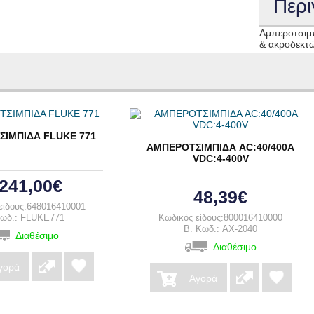
Περι
Αμπεροτσιμπ
& ακροδεκτ
ΙΜΠΙΔΑ FLUKE 771
ΑΜΠΕΡΟΤΣΙΜΠΙΔΑ AC:40/400A
VDC:4-400V
.241,00€
48,39€
είδους:648016410001
Κωδ.: FLUKE771
Κωδικός είδους:800016410000
B. Κωδ.: AX-2040
Διαθέσιμο
Διαθέσιμο
γορά
Αγορά