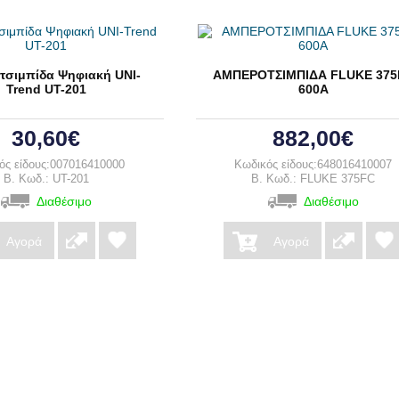
τσιμπίδα Ψηφιακή UNI-
ΑΜΠΕΡΟΤΣΙΜΠΙΔΑ FLUKE 375
Trend UT-201
600A
30,60€
882,00€
ός είδους:007016410000
Κωδικός είδους:648016410007
B. Κωδ.: UT-201
B. Κωδ.: FLUKE 375FC
Διαθέσιμο
Διαθέσιμο
Αγορά
Αγορά