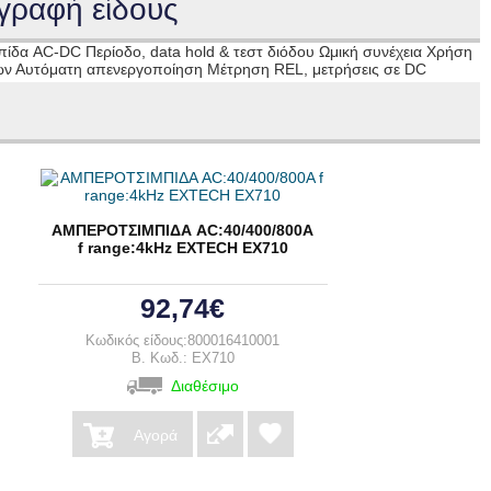
γραφή είδους
ίδα AC-DC Περίοδο, data hold & τεστ διόδου Ωμική συνέχεια Χρήση
ών Αυτόματη απενεργοποίηση Μέτρηση REL, μετρήσεις σε DC
ΑΜΠΕΡΟΤΣΙΜΠΙΔΑ AC:40/400/800A
f range:4kHz EXTECH EX710
92,74€
Κωδικός είδους:800016410001
B. Κωδ.: EX710
Διαθέσιμο
Αγορά