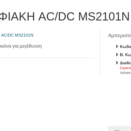
ΦΙΑΚΗ AC/DC MS2101N
Αμπεροτσ
ικόνα για μεγέθυνση
Κωδικ
B. Κω
Διαθε
Σημαντι
τηλεφω