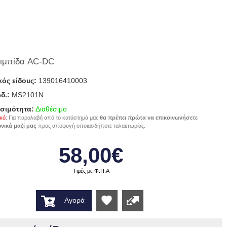
ιμπίδα AC-DC
ός είδους:
139016410003
δ.:
MS2101N
σιμότητα:
Διαθέσιμο
κό
: Για παραλαβή από το κατάστημά μας
θα πρέπει πρώτα να επικοινωνήσετε
νικά μαζί μας
προς αποφυγή οποιασδήποτε ταλαιπωρίας.
58,00€
Τιμές με Φ.Π.Α
Αγορά
Wishlist