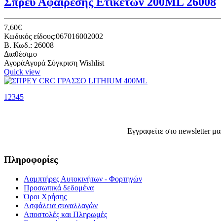
Σπρέυ Αφαίρεσης Ετικετών 200ML 26008
7,60€
Κωδικός είδους:067016002002
B. Κωδ.: 26008
Διαθέσιμο
Αγορά
Αγορά
Σύγκριση
Wishlist
Quick view
1
2
3
4
5
ΣΠΡΕΥ CRC ΓΡΑΣΣΟ LITHIUM 400ML
Καλέστε μας!
Εγγραφείτε στο newsletter μα
Κωδικός είδους:140016002002
B. Κωδ.: 135-000002800
Call us
Πληροφορίες
Σύγκριση
Wishlist
Quick view
Λαμπτήρες Αυτοκινήτων - Φορτηγών
Προσωπικά δεδομένα
Όροι Χρήσης
ΣΠΡΕΥ ΜΕ ΛΑΔΙ WD40 200ML
Ασφάλεια συναλλαγών
Αποστολές και Πληρωμές