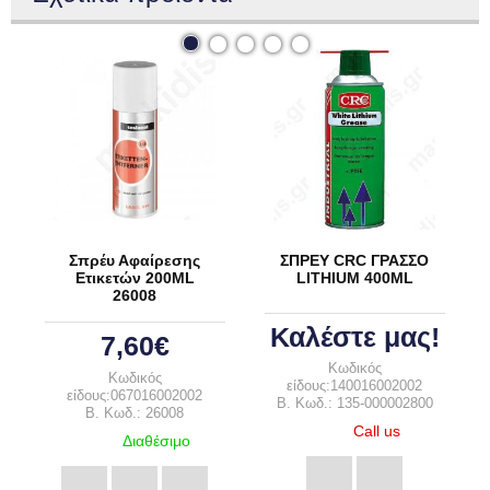
Σπρέυ Αφαίρεσης
ΣΠΡΕΥ CRC ΓΡΑΣΣΟ
Ετικετών 200ML
LITHIUM 400ML
26008
Καλέστε μας!
7,60€
Κωδικός
Κωδικός
είδους:140016002002
είδους:067016002002
B. Κωδ.: 135-000002800
B. Κωδ.: 26008
Call us
Διαθέσιμο