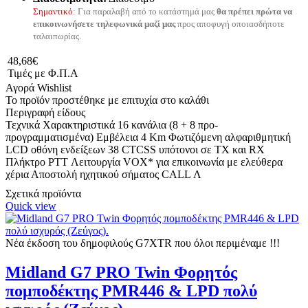
Σημαντικό
: Για παραλαβή από το κατάστημά μας
θα πρέπει πρώτα να
επικοινωνήσετε τηλεφωνικά μαζί μας
προς αποφυγή οποιασδήποτε
ταλαιπωρίας.
48,68€
Τιμές με Φ.Π.Α
Αγορά
Wishlist
Το προϊόν προστέθηκε με επιτυχία στο καλάθι
Περιγραφή είδους
Τεχνικά Χαρακτηριστικά 16 κανάλια (8 + 8 προ-
προγραμματισμένα) Εμβέλεια 4 Km Φωτιζόμενη αλφαριθμητική
LCD οθόνη ενδείξεων 38 CTCSS υπότονοι σε ΤΧ και RX
Πλήκτρο PTT Λειτουργία VOX* για επικοινωνία με ελεύθερα
χέρια Αποστολή ηχητικού σήματος CALL Λ
Σχετικά προϊόντα
Quick view
Νέα έκδοση του δημοφιλούς G7XTR που όλοι περιμέναμε !!!
Midland G7 PRO Twin Φορητός
πομποδέκτης PMR446 & LPD πολύ