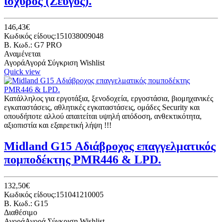
ισχυρός (Ζεύγος).
146,43€
Κωδικός είδους:151038009048
B. Κωδ.: G7 PRO
Αναμένεται
Αγορά
Αγορά
Σύγκριση
Wishlist
Quick view
Κατάλληλος για εργοτάξια, ξενοδοχεία, εργοστάσια, βιομηχανικές
εγκαταστάσεις, αθλητικές εγκαταστάσεις, ομάδες Security και
οπουδήποτε αλλού απαιτείται υψηλή απόδοση, ανθεκτικότητα,
αξιοπιστία και εξαιρετική λήψη !!!
Midland G15 Αδιάβροχος επαγγελματικός
πομποδέκτης PMR446 & LPD.
132,50€
Κωδικός είδους:151041210005
B. Κωδ.: G15
Διαθέσιμο
Αγορά
Αγορά
Σύγκριση
Wishlist