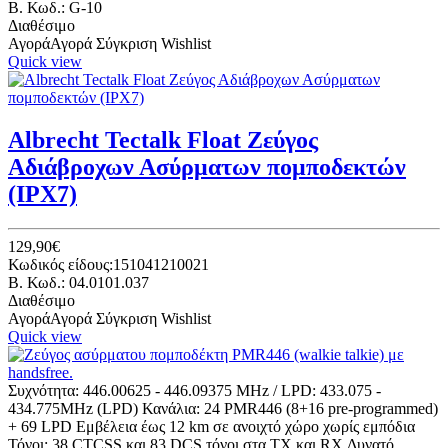
B. Κωδ.: G-10
Διαθέσιμο
Αγορά
Αγορά
Σύγκριση
Wishlist
Quick view
Albrecht Tectalk Float Ζεύγος
Αδιάβροχων Ασύρματων πομποδεκτών
(IPX7)
129,90€
Κωδικός είδους:151041210021
B. Κωδ.: 04.0101.037
Διαθέσιμο
Αγορά
Αγορά
Σύγκριση
Wishlist
Quick view
Συχνότητα: 446.00625 - 446.09375 MHz / LPD: 433.075 -
434.775MHz (LPD) Κανάλια: 24 PMR446 (8+16 pre-programmed)
+ 69 LPD Εμβέλεια έως 12 km σε ανοιχτό χώρο χωρίς εμπόδια
Τόνοι: 38 CTCSS και 83 DCS τόνοι στα TX και RX Δυνατό