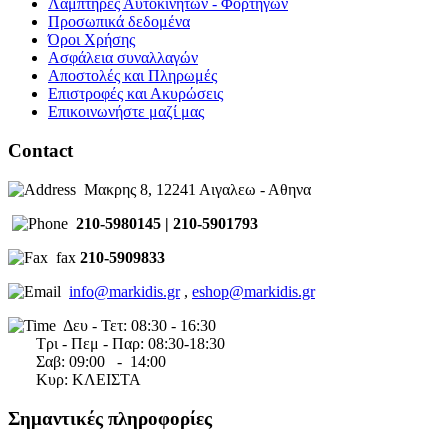
Λαμπτήρες Αυτοκινήτων - Φορτηγών
Προσωπικά δεδομένα
Όροι Χρήσης
Ασφάλεια συναλλαγών
Αποστολές και Πληρωμές
Επιστροφές και Ακυρώσεις
Επικοινωνήστε μαζί μας
Contact
Μακρης 8, 12241 Αιγαλεω - Αθηνα
210-5980145 | 210-5901793
fax
210-5909833
info@markidis.gr
,
eshop@markidis.gr
Δευ - Τετ: 08:30 - 16:30
Τρι - Πεμ - Παρ: 08:30-18:30
Σαβ:
09:00 - 14
:00
Κυρ: ΚΛΕΙΣΤΑ
Σημαντικές πληροφορίες