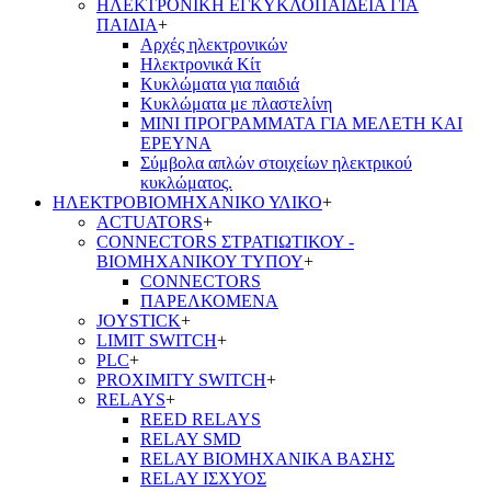
ΗΛΕΚΤΡΟΝΙΚΗ ΕΓΚΥΚΛΟΠΑΙΔΕΙΑ ΓΙΑ
ΠΑΙΔΙΑ
+
Αρχές ηλεκτρονικών
Ηλεκτρονικά Κίτ
Κυκλώματα για παιδιά
Κυκλώματα με πλαστελίνη
ΜΙΝΙ ΠΡΟΓΡΑΜΜΑΤΑ ΓΙΑ ΜΕΛΕΤΗ ΚΑΙ
ΕΡΕΥΝΑ
Σύμβολα απλών στοιχείων ηλεκτρικού
κυκλώματος.
ΗΛΕΚΤΡΟΒΙΟΜΗΧΑΝΙΚΟ ΥΛΙΚΟ
+
ACTUATORS
+
CONNECTORS ΣΤΡΑΤΙΩΤΙΚΟΥ -
ΒΙΟΜΗΧΑΝΙΚΟΥ ΤΥΠΟΥ
+
CONNECTORS
ΠΑΡΕΛΚΟΜΕΝΑ
JOYSTICK
+
LIMIT SWITCH
+
PLC
+
PROXIMITY SWITCH
+
RELAYS
+
REED RELAYS
RELAY SMD
RELAY ΒΙΟΜΗΧΑΝΙΚΑ ΒΑΣΗΣ
RELAY ΙΣΧΥΟΣ