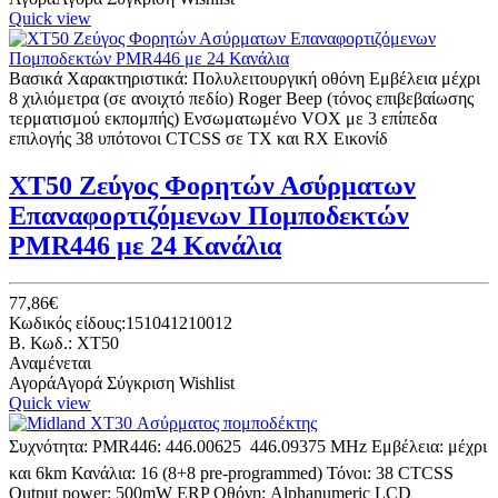
Quick view
Βασικά Χαρακτηριστικά: Πολυλειτουργική οθόνη Εμβέλεια μέχρι
8 χιλιόμετρα (σε ανοιχτό πεδίο) Roger Beep (τόνος επιβεβαίωσης
τερματισμού εκπομπής) Ενσωματωμένο VOX με 3 επίπεδα
επιλογής 38 υπότονοι CTCSS σε TX και RX Εικονίδ
XT50 Ζεύγος Φορητών Ασύρματων
Επαναφορτιζόμενων Πομποδεκτών
PMR446 με 24 Κανάλια
77,86€
Κωδικός είδους:151041210012
B. Κωδ.: XT50
Αναμένεται
Αγορά
Αγορά
Σύγκριση
Wishlist
Quick view
Συχνότητα: PMR446: 446.00625  446.09375 MHz Eμβέλεια: μέχρι
και 6km Κανάλια: 16 (8+8 pre-programmed) Τόνοι: 38 CTCSS
Output power: 500mW ERP Οθόνη: Alphanumeric LCD