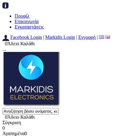
Προφίλ
Επικοινωνία
Εγκαταστάσεις
Facebook Login
|
Markidis Login
|
Εγγραφή
|
0
Άδειο Καλάθι
...
0
Άδειο Καλάθι
Σύγκριση
0
Αγαπημένα
0