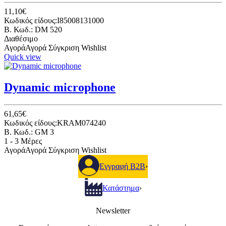
11,10€
Κωδικός είδους:I85008131000
B. Κωδ.: DM 520
Διαθέσιμο
Αγορά
Αγορά
Σύγκριση
Wishlist
Quick view
Dynamic microphone
61,65€
Κωδικός είδους:KRAM074240
B. Κωδ.: GM 3
1 - 3 Μέρες
Αγορά
Αγορά
Σύγκριση
Wishlist
Εγγραφή B2B
›
Κατάστημα
›
Newsletter