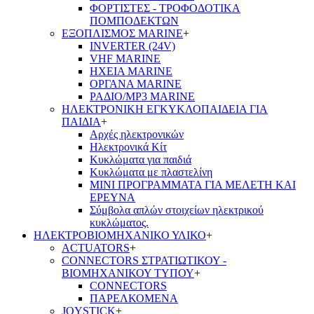
ΦΟΡΤΙΣΤΕΣ - ΤΡΟΦΟΔΟΤΙΚΑ
ΠΟΜΠΟΔΕΚΤΩΝ
ΕΞΟΠΛΙΣΜΟΣ MARINE
+
INVERTER (24V)
VHF MARINE
ΗΧΕΙΑ MARINE
ΟΡΓΑΝΑ MARINE
ΡΑΔΙΟ/MP3 MARINE
ΗΛΕΚΤΡΟΝΙΚΗ ΕΓΚΥΚΛΟΠΑΙΔΕΙΑ ΓΙΑ
ΠΑΙΔΙΑ
+
Αρχές ηλεκτρονικών
Ηλεκτρονικά Κίτ
Κυκλώματα για παιδιά
Κυκλώματα με πλαστελίνη
ΜΙΝΙ ΠΡΟΓΡΑΜΜΑΤΑ ΓΙΑ ΜΕΛΕΤΗ ΚΑΙ
ΕΡΕΥΝΑ
Σύμβολα απλών στοιχείων ηλεκτρικού
κυκλώματος.
ΗΛΕΚΤΡΟΒΙΟΜΗΧΑΝΙΚΟ ΥΛΙΚΟ
+
ACTUATORS
+
CONNECTORS ΣΤΡΑΤΙΩΤΙΚΟΥ -
ΒΙΟΜΗΧΑΝΙΚΟΥ ΤΥΠΟΥ
+
CONNECTORS
ΠΑΡΕΛΚΟΜΕΝΑ
JOYSTICK
+