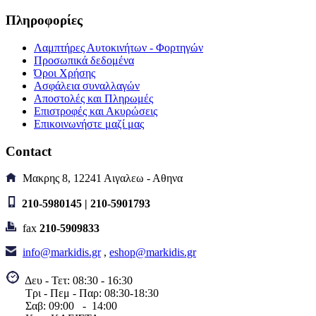
Πληροφορίες
Λαμπτήρες Αυτοκινήτων - Φορτηγών
Προσωπικά δεδομένα
Όροι Χρήσης
Ασφάλεια συναλλαγών
Αποστολές και Πληρωμές
Επιστροφές και Ακυρώσεις
Επικοινωνήστε μαζί μας
Contact
Μακρης 8, 12241 Αιγαλεω - Αθηνα
210-5980145 | 210-5901793
fax
210-5909833
info@markidis.gr
,
eshop@markidis.gr
Δευ - Τετ: 08:30 - 16:30
Τρι - Πεμ - Παρ: 08:30-18:30
Σαβ:
09:00 - 14
:00