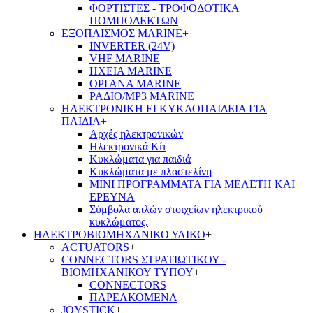
ΦΟΡΤΙΣΤΕΣ - ΤΡΟΦΟΔΟΤΙΚΑ
ΠΟΜΠΟΔΕΚΤΩΝ
ΕΞΟΠΛΙΣΜΟΣ MARINE
+
INVERTER (24V)
VHF MARINE
ΗΧΕΙΑ MARINE
ΟΡΓΑΝΑ MARINE
ΡΑΔΙΟ/MP3 MARINE
ΗΛΕΚΤΡΟΝΙΚΗ ΕΓΚΥΚΛΟΠΑΙΔΕΙΑ ΓΙΑ
ΠΑΙΔΙΑ
+
Αρχές ηλεκτρονικών
Ηλεκτρονικά Κίτ
Κυκλώματα για παιδιά
Κυκλώματα με πλαστελίνη
ΜΙΝΙ ΠΡΟΓΡΑΜΜΑΤΑ ΓΙΑ ΜΕΛΕΤΗ ΚΑΙ
ΕΡΕΥΝΑ
Σύμβολα απλών στοιχείων ηλεκτρικού
κυκλώματος.
ΗΛΕΚΤΡΟΒΙΟΜΗΧΑΝΙΚΟ ΥΛΙΚΟ
+
ACTUATORS
+
CONNECTORS ΣΤΡΑΤΙΩΤΙΚΟΥ -
ΒΙΟΜΗΧΑΝΙΚΟΥ ΤΥΠΟΥ
+
CONNECTORS
ΠΑΡΕΛΚΟΜΕΝΑ
JOYSTICK
+