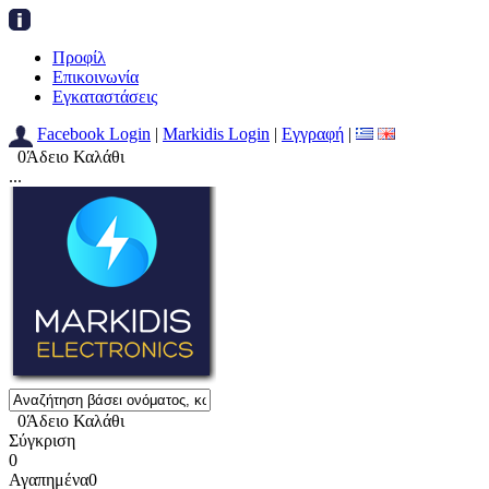
Προφίλ
Επικοινωνία
Εγκαταστάσεις
Facebook Login
|
Markidis Login
|
Εγγραφή
|
0
Άδειο Καλάθι
...
0
Άδειο Καλάθι
Σύγκριση
0
Αγαπημένα
0