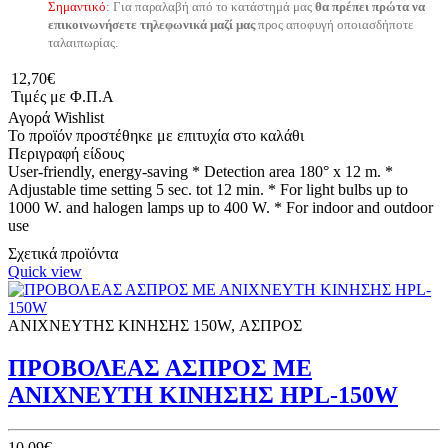
Σημαντικό
: Για παραλαβή από το κατάστημά μας
θα πρέπει πρώτα να
επικοινωνήσετε τηλεφωνικά μαζί μας
προς αποφυγή οποιασδήποτε
ταλαιπωρίας.
12,70€
Τιμές με Φ.Π.Α
Αγορά
Wishlist
Το προϊόν προστέθηκε με επιτυχία στο καλάθι
Περιγραφή είδους
User-friendly, energy-saving * Detection area 180° x 12 m. *
Adjustable time setting 5 sec. tot 12 min. * For light bulbs up to
1000 W. and halogen lamps up to 400 W. * For indoor and outdoor
use
Σχετικά προϊόντα
Quick view
ΑΝΙΧΝΕΥΤΗΣ ΚΙΝΗΣΗΣ 150W, ΑΣΠΡΟΣ
ΠΡΟΒΟΛΕΑΣ ΑΣΠΡΟΣ ΜΕ
ΑΝΙΧΝΕΥΤΗ ΚΙΝΗΣΗΣ HPL-150W
10,09€