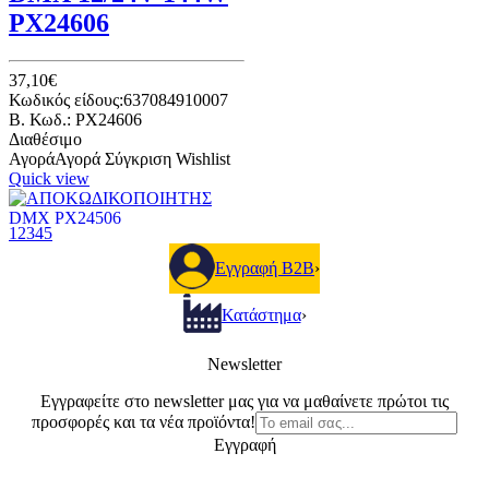
PX24606
37,10€
Κωδικός είδους:637084910007
B. Κωδ.: PX24606
Διαθέσιμο
Αγορά
Αγορά
Σύγκριση
Wishlist
Quick view
1
2
3
4
5
DMX512 Decoder Driver
Ευελιξία χάρη στα 1 ως 3
Εγγραφή B2B
›
κανάλια επιλογής εξόδου με το
κάθε ένα να παρέχει τη
Κατάστημα
›
δυνατότητα 256 διαβαθμίσεων
ελέγχου.
Newsletter
ΑΠΟΚΩΔΙΚΟΠΟΙΗΤΗΣ
Εγγραφείτε στο newsletter μας για να μαθαίνετε πρώτοι τις
DMX ΡΧ24506
προσφορές και τα νέα προϊόντα!
Εγγραφή
42,00€
Κωδικός είδους:637084910008