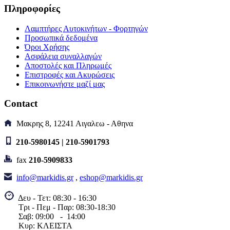
Πληροφορίες
B. Κωδ.: PX24506
Αναμένεται
Αγορά
Αγορά
Σύγκριση
Wishlist
Λαμπτήρες Αυτοκινήτων - Φορτηγών
Quick view
Προσωπικά δεδομένα
Όροι Χρήσης
Ασφάλεια συναλλαγών
Αποστολές και Πληρωμές
DIMMER LED
Επιστροφές και Ακυρώσεις
Επικοινωνήστε μαζί μας
TF03 96W,8A,12V
IR/REMOTE
Contact
Μακρης 8, 12241 Αιγαλεω - Αθηνα
14,40€
Κωδικός είδους:826103810001
210-5980145 | 210-5901793
B. Κωδ.: TF03
Διαθέσιμο
fax
210-5909833
Αγορά
Αγορά
Σύγκριση
Wishlist
info@markidis.gr
,
eshop@markidis.gr
Quick view
Δευ - Τετ: 08:30 - 16:30
Τρι - Πεμ - Παρ: 08:30-18:30
CONTROLLER RGB ΓΙΑ
Σαβ:
09:00 - 14
:00
ΤΑΙΝΙΑ LED 144W ΜΕ
Κυρ: ΚΛΕΙΣΤΑ