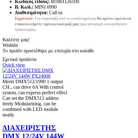
Κωδικός είδους:
I81801126100
B. Κωδ.:
MINI 6990
Διαθεσιμότητα:
Call us
Σημαντικό
: Για παραλαβή από το κατάστημά μας
θα πρέπει πρώτα να
επικοινωνήσετε τηλεφωνικά μαζί μας
προς αποφυγή οποιασδήποτε
ταλαιπωρίας.
Καλέστε μας!
Wishlist
Το προϊόν προστέθηκε με επιτυχία στο καλάθι
Σχετικά προϊόντα
Quick view
Meets DMX512/1990 1 output
CH., can drive 6A With control
system, can express perfect effect
Can set the DMX512 addess
freely Modularizing, can be
combined with LED module
neatly
ΔΙΑΧΕΙΡΙΣΤΗΣ
DMX 12/24V 144W