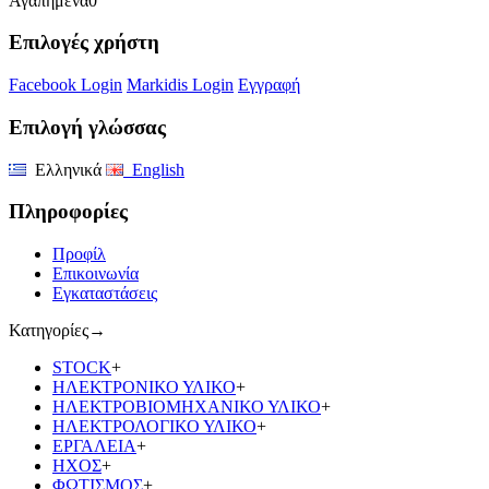
Αγαπημένα
0
Επιλογές χρήστη
Facebook Login
Markidis Login
Εγγραφή
Επιλογή γλώσσας
Ελληνικά
English
Πληροφορίες
Προφίλ
Επικοινωνία
Εγκαταστάσεις
Κατηγορίες
→
STOCK
+
ΗΛΕΚΤΡΟΝΙΚΟ ΥΛΙΚΟ
+
ΗΛΕΚΤΡΟΒΙΟΜΗΧΑΝΙΚΟ ΥΛΙΚΟ
+
ΗΛΕΚΤΡΟΛΟΓΙΚΟ ΥΛΙΚΟ
+
ΕΡΓΑΛΕΙΑ
+
ΗΧΟΣ
+
ΦΩΤΙΣΜΟΣ
+