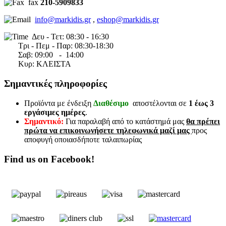
fax
210-5909833
info@markidis.gr
,
eshop@markidis.gr
Δευ - Τετ: 08:30 - 16:30
Τρι - Πεμ - Παρ: 08:30-18:30
Σαβ:
09:00 - 14
:00
Κυρ: ΚΛΕΙΣΤΑ
Σημαντικές πληροφορίες
Προϊόντα με ένδειξη
Διαθέσιμο
αποστέλονται σε
1 έως 3
εργάσιμες ημέρες
.
Σημαντικό:
Για παραλαβή από το κατάστημά μας
θα πρέπει
πρώτα να επικοινωνήσετε τηλεφωνικά μαζί μας
προς
αποφυγή οποιασδήποτε ταλαιπωρίας
Find us on Facebook!