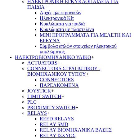
ΗΛΕΚΤΡΟΝΙΚΗ ΕΓΚΥΚΛΟΠΑΙΔΕΙΑ ΓΙΑ
ΠΑΙΔΙΑ
+
Αρχές ηλεκτρονικών
Ηλεκτρονικά Κίτ
Κυκλώματα για παιδιά
Κυκλώματα με πλαστελίνη
ΜΙΝΙ ΠΡΟΓΡΑΜΜΑΤΑ ΓΙΑ ΜΕΛΕΤΗ ΚΑΙ
ΕΡΕΥΝΑ
Σύμβολα απλών στοιχείων ηλεκτρικού
κυκλώματος.
ΗΛΕΚΤΡΟΒΙΟΜΗΧΑΝΙΚΟ ΥΛΙΚΟ
+
ACTUATORS
+
CONNECTORS ΣΤΡΑΤΙΩΤΙΚΟΥ -
ΒΙΟΜΗΧΑΝΙΚΟΥ ΤΥΠΟΥ
+
CONNECTORS
ΠΑΡΕΛΚΟΜΕΝΑ
JOYSTICK
+
LIMIT SWITCH
+
PLC
+
PROXIMITY SWITCH
+
RELAYS
+
REED RELAYS
RELAY SMD
RELAY ΒΙΟΜΗΧΑΝΙΚΑ ΒΑΣΗΣ
RELAY ΙΣΧΥΟΣ