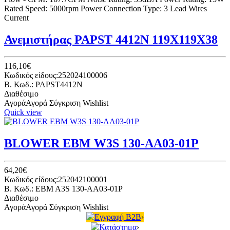
Rated Speed: 5000rpm Power Connection Type: 3 Lead Wires
Current
Ανεμιστήρας PAPST 4412Ν 119Χ119Χ38
116,10€
Κωδικός είδους:252024100006
B. Κωδ.: PAPST4412N
Διαθέσιμο
Αγορά
Αγορά
Σύγκριση
Wishlist
Quick view
BLOWER EBM W3S 130-AA03-01P
64,20€
Κωδικός είδους:252042100001
B. Κωδ.: EBM A3S 130-AA03-01P
Διαθέσιμο
Αγορά
Αγορά
Σύγκριση
Wishlist
Εγγραφή B2B
›
Κατάστημα
›