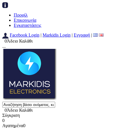
Προφίλ
Επικοινωνία
Εγκαταστάσεις
Facebook Login
|
Markidis Login
|
Εγγραφή
|
0
Άδειο Καλάθι
...
0
Άδειο Καλάθι
Σύγκριση
0
Αγαπημένα
0