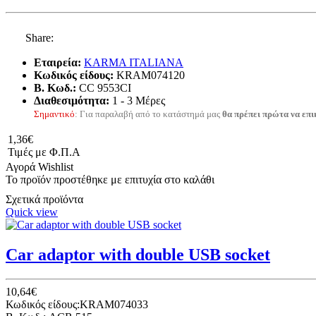
Share:
Εταιρεία:
KARMA ITALIANA
Κωδικός είδους:
KRAM074120
B. Κωδ.:
CC 9553CI
Διαθεσιμότητα:
1 - 3 Μέρες
Σημαντικό
: Για παραλαβή από το κατάστημά μας
θα πρέπει πρώτα να επι
1,36€
Τιμές με Φ.Π.Α
Αγορά
Wishlist
Το προϊόν προστέθηκε με επιτυχία στο καλάθι
Σχετικά προϊόντα
Quick view
Car adaptor with double USB socket
10,64€
Κωδικός είδους:KRAM074033