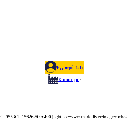
Εγγραφή B2B
›
Κατάστημα
›
/CC_9553CI_15626-500x400.jpg
https://www.markidis.gr/image/cach