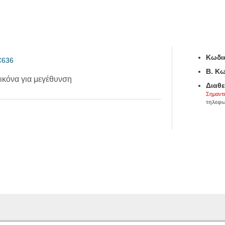
Κωδικ
B. Κω
ικόνα για μεγέθυνση
Διαθε
Σημαντι
τηλεφω