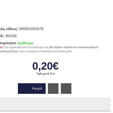
ός είδους:
000001002079
δ.:
BC636
σιμότητα:
Διαθέσιμο
κό
: Για παραλαβή από το κατάστημά μας
θα πρέπει πρώτα να επικοινωνήσετε
νικά μαζί μας
προς αποφυγή οποιασδήποτε ταλαιπωρίας.
0,20€
Τιμές με Φ.Π.Α
Αγορά
Wishlist