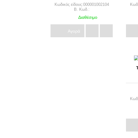
Κωδικός είδους:000001002104
Κωδι
B. Κωδ.:
Διαθέσιμο
Αγορά
Κωδι