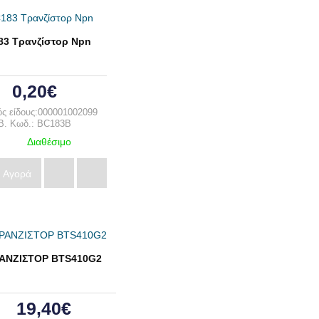
83 Τρανζίστορ Npn
0,20€
ς είδους:000001002099
B. Κωδ.: BC183B
Διαθέσιμο
Αγορά
ΑΝΖΙΣΤΟΡ BTS410G2
19,40€