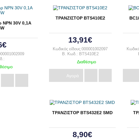
ΤΡΑΝΖΙΣΤΟΡ BTS410E2
BC1
ρ NPN 30V 0,1A
mW
13,91€
6€
Κωδικός είδους:000001002097
Κωδικό
000001002009
B. Κωδ.: BTS410E2
δ.:
Διαθέσιμο
θέσιμο
Αγορά
ΤΡΑΝΖΙΣΤΟΡ BTS432E2 SMD
ΤΡ
8,90€