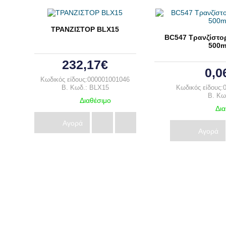
ΤΡΑΝΖΙΣΤΟΡ BLX15
BC547 Τρανζίστο
500
232,17€
0,0
Κωδικός είδους:000001001046
B. Κωδ.: BLX15
Κωδικός είδους:
B. Κω
Διαθέσιμο
Δια
Αγορά
Αγορά