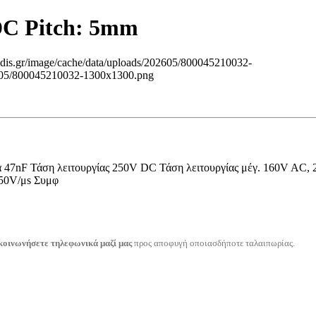
C Pitch: 5mm
dis.gr/image/cache/data/uploads/202605/800045210032-
02605/800045210032-1300x1300.png
47nF Τάση λειτουργίας 250V DC Τάση λειτουργίας μέγ. 160V AC,
250V/μs Συμφ
κοινωνήσετε τηλεφωνικά μαζί μας
προς αποφυγή οποιασδήποτε ταλαιπωρίας.