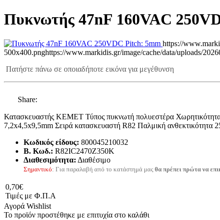
Πυκνωτής 47nF 160VAC 250VD
https://www.marki
500x400.png
https://www.markidis.gr/image/cache/data/uploads/2
Πατήστε πάνω σε οποιαδήποτε εικόνα για μεγέθυνση
Share:
Κατασκευαστής KEMET Τύπος πυκνωτή πολυεστέρα Χωρητικότητα 
7,2x4,5x9,5mm Σειρά κατασκευαστή R82 Παλμική ανθεκτικότητα 
Κωδικός είδους:
800045210032
B. Κωδ.:
R82IC2470Z350K
Διαθεσιμότητα:
Διαθέσιμο
Σημαντικό
: Για παραλαβή από το κατάστημά μας
θα πρέπει πρώτα να επι
0,70€
Τιμές με Φ.Π.Α
Αγορά
Wishlist
Το προϊόν προστέθηκε με επιτυχία στο καλάθι