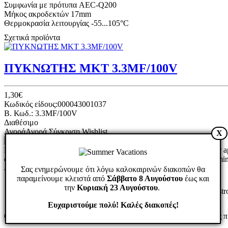
Συμφωνία με πρότυπα AEC-Q200
Μήκος ακροδεκτών 17mm
Θερμοκρασία λειτουργίας -55...105°C
Σχετικά προϊόντα
ΠΥΚΝΩΤΗΣ MKT 3.3MF/100V
1,30€
Κωδικός είδους:000043001037
B. Κωδ.: 3.3MF/100V
Διαθέσιμο
Αγορά
Αγορά
Σύγκριση
Wishlist
X
Manufacturer SR PASSIVES Type of capacitor polyester Capacitor appl
circuits, impulse circuits, supression circuits Capacitance 2.2΅F Te
1
2
3
4
5
Body dimensions 17x9.7x16.2mm Operating
Σας ενημερώνουμε ότι λόγω καλοκαιρινών διακοπών θα
παραμείνουμε κλειστά από
Σάββατο 8 Αυγούστου
έως και
Πυκνωτής Πολυεστερικός 2.2μ F/100V Μ
την
Κυριακή 23 Αυγούστου
.
Ευχαριστούμε πολύ! Καλές διακοπές!
ΟΚ
Στον διαδικτυακό μας τόπο χρησιμοποιούμε cookies για να σας 
3,20€
Κωδικός είδους:000043001163