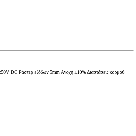
 250V DC Ράστερ εξόδων 5mm Ανοχή ±10% Διαστάσεις κορμού