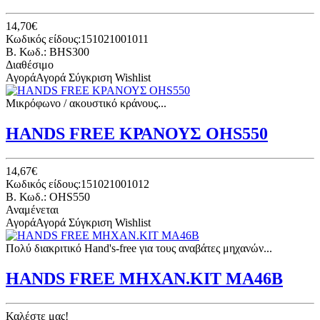
14,70€
Κωδικός είδους:151021001011
B. Κωδ.: BHS300
Διαθέσιμο
Αγορά
Αγορά
Σύγκριση
Wishlist
Μικρόφωνο / ακουστικό κράνους...
HANDS FREE ΚΡΑΝΟΥΣ OHS550
14,67€
Κωδικός είδους:151021001012
B. Κωδ.: OHS550
Αναμένεται
Αγορά
Αγορά
Σύγκριση
Wishlist
Πολύ διακριτικό Hand's-free για τους αναβάτες μηχανών...
HANDS FREE ΜΗΧΑΝ.ΚΙΤ ΜΑ46Β
Καλέστε μας!