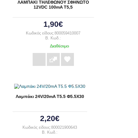
ΛΑΜΠΑΚΙ ΤΗΛΕΦΩΝΟΥ ΣΦΗΝΩΤΟ
12VDC 100mA T5,5
1,90€
Κωδικός είδους:800059410007
B. Κωδ.:
Διαθέσιμο
Λαμπάκι 24V/20mA T5.5 Φ5.5Χ30
2,20€
Κωδικός είδους:800021900643
B. Κωδ.: