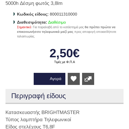
5000h Δέσμη φωτός 3,8lm
Κωδικός είδους:
800011310000
Διαθεσιμότητα:
Διαθέσιμο
Σημαντικό
: Για παραλαβή από το κατάστημά μας
θα πρέπει πρώτα να
επικοινωνήσετε τηλεφωνικά μαζί μας
προς αποφυγή οποιασδήποτε
ταλαιπωρίας.
2,50€
Τιμές με Φ.Π.Α
Αγορά
Wishlist
Περιγραφή είδους
Κατασκευαστής BRIGHTMASTER
Τύπος λαμπτήρα Τηλεφωνικοί
Είδος στελέχους T6,8F