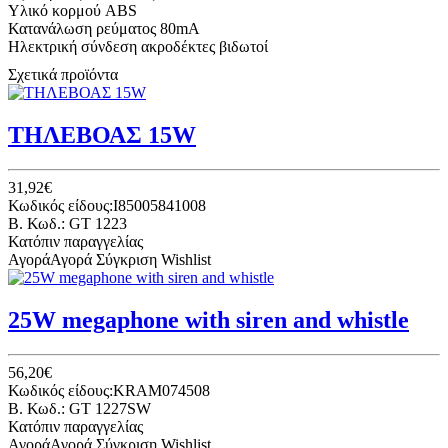
Υλικό κορμού ABS
Κατανάλωση ρεύματος 80mA
Ηλεκτρική σύνδεση ακροδέκτες βιδωτοί
Σχετικά προϊόντα
ΤΗΛΕΒΟΑΣ 15W
31,92€
Κωδικός είδους:I85005841008
B. Κωδ.: GT 1223
Κατόπιν παραγγελίας
Αγορά
Αγορά
Σύγκριση
Wishlist
25W megaphone with siren and whistle
56,20€
Κωδικός είδους:KRAM074508
B. Κωδ.: GT 1227SW
Κατόπιν παραγγελίας
Αγορά
Αγορά
Σύγκριση
Wishlist