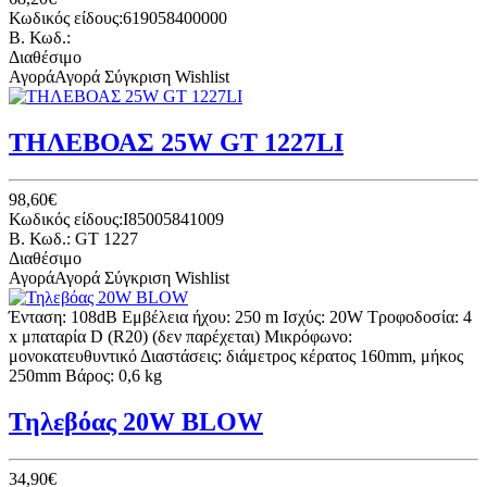
Κωδικός είδους:619058400000
B. Κωδ.:
Διαθέσιμο
Αγορά
Αγορά
Σύγκριση
Wishlist
ΤΗΛΕΒΟΑΣ 25W GT 1227LI
98,60€
Κωδικός είδους:I85005841009
B. Κωδ.: GT 1227
Διαθέσιμο
Αγορά
Αγορά
Σύγκριση
Wishlist
Ένταση: 108dB Εμβέλεια ήχου: 250 m Ισχύς: 20W Τροφοδοσία: 4
x μπαταρία D (R20) (δεν παρέχεται) Μικρόφωνο:
μονοκατευθυντικό Διαστάσεις: διάμετρος κέρατος 160mm, μήκος
250mm Βάρος: 0,6 kg
Τηλεβόας 20W BLOW
34,90€