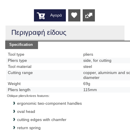
Αγορά
Wishlist
Περιγραφή είδους
Specification
Tool type
pliers
Pliers type
side, for cutting
Tool material
steel
Cutting range
copper, aluminium and so
diameter
Weight
69g
Pliers length
115mm
Oblique pliers/knives features:
ergonomic two-component handles
oval head
cutting edges with chamfer
return spring