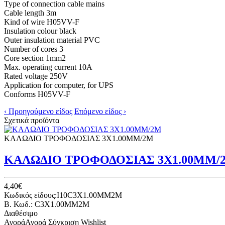
Type of connection cable mains
Cable length 3m
Kind of wire H05VV-F
Insulation colour black
Outer insulation material PVC
Number of cores 3
Core section 1mm2
Max. operating current 10A
Rated voltage 250V
Application for computer, for UPS
Conforms H05VV-F
‹ Προηγούμενο είδος
Επόμενο είδος ›
Σχετικά προϊόντα
ΚΑΛΩΔΙΟ ΤΡΟΦΟΔΟΣΙΑΣ 3Χ1.00ΜΜ/2Μ
ΚΑΛΩΔΙΟ ΤΡΟΦΟΔΟΣΙΑΣ 3Χ1.00ΜΜ/
4,40€
Κωδικός είδους:I10C3X1.00MM2M
B. Κωδ.: C3X1.00MM2M
Διαθέσιμο
Αγορά
Αγορά
Σύγκριση
Wishlist