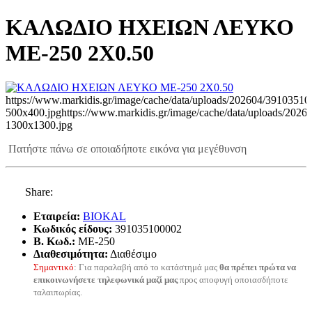
ΚΑΛΩΔΙΟ ΗΧΕΙΩΝ ΛΕΥΚΟ
ΜΕ-250 2X0.50
https://www.markidis.gr/image/cache/data/uploads/202604/39103510
500x400.jpg
https://www.markidis.gr/image/cache/data/uploads/202
1300x1300.jpg
Πατήστε πάνω σε οποιαδήποτε εικόνα για μεγέθυνση
Share:
Εταιρεία:
BIOKAL
Κωδικός είδους:
391035100002
B. Κωδ.:
ME-250
Διαθεσιμότητα:
Διαθέσιμο
Σημαντικό
: Για παραλαβή από το κατάστημά μας
θα πρέπει πρώτα να
επικοινωνήσετε τηλεφωνικά μαζί μας
προς αποφυγή οποιασδήποτε
ταλαιπωρίας.