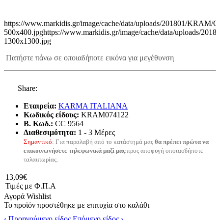
https://www.markidis.gr/image/cache/data/uploads/201801/KRAM
500x400.jpg
https://www.markidis.gr/image/cache/data/uploads/
1300x1300.jpg
Πατήστε πάνω σε οποιαδήποτε εικόνα για μεγέθυνση
Share:
Εταιρεία:
KARMA ITALIANA
Κωδικός είδους:
KRAM074122
B. Κωδ.:
CC 9564
Διαθεσιμότητα:
1 - 3 Μέρες
Σημαντικό
: Για παραλαβή από το κατάστημά μας
θα πρέπει πρώτα να
επικοινωνήσετε τηλεφωνικά μαζί μας
προς αποφυγή οποιασδήποτε
ταλαιπωρίας.
13,09€
Τιμές με Φ.Π.Α
Αγορά
Wishlist
Το προϊόν προστέθηκε με επιτυχία στο καλάθι
‹ Προηγούμενο είδος
Επόμενο είδος ›