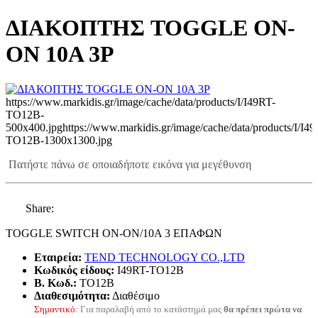
ΔΙΑΚΟΠΤΗΣ TOGGLE ΟΝ-
ΟΝ 10Α 3P
https://www.markidis.gr/image/cache/data/products/I/I49RT-
TO12B-
500x400.jpg
https://www.markidis.gr/image/cache/data/products/I/I4
TO12B-1300x1300.jpg
Πατήστε πάνω σε οποιαδήποτε εικόνα για μεγέθυνση
Share:
TOGGLE SWITCH ΟΝ-ΟΝ/10Α 3 ΕΠΑΦΩΝ
Εταιρεία:
TEND TECHNOLOGY CO.,LTD
Κωδικός είδους:
I49RT-TO12B
B. Κωδ.:
TO12B
Διαθεσιμότητα:
Διαθέσιμο
Σημαντικό
: Για παραλαβή από το κατάστημά μας
θα πρέπει πρώτα να