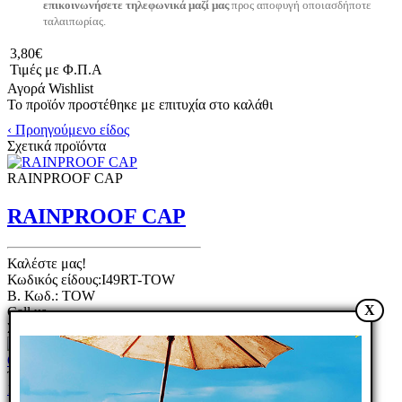
επικοινωνήσετε τηλεφωνικά μαζί μας
προς αποφυγή οποιασδήποτε
ταλαιπωρίας.
3,80€
Τιμές με Φ.Π.Α
Αγορά
Wishlist
Το προϊόν προστέθηκε με επιτυχία στο καλάθι
‹ Προηγούμενο είδος
Σχετικά προϊόντα
RAINPROOF CAP
RAINPROOF CAP
Καλέστε μας!
Κωδικός είδους:I49RT-TOW
B. Κωδ.: TOW
X
Call us
Σύγκριση
Wishlist
TOGGLE SWITCH 15Α ΟΝ-
1
2
3
4
OFF 2 ΕΠΑΦΕΣ