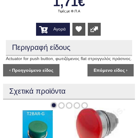
1,71€
Τιμές με Φ.Π.Α
Αγορά
Wishlist
Περιγραφή είδους
Actuator for push button, φωτιζόμενος flat στρογγυλός πράσινος.
‹ Προηγούμενο είδος
Επόμενο είδος ›
Σχετικά προϊόντα