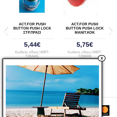
ACT.FOR PUSH
ACT.FOR PUSH
BUTTON PUSH LOCK
BUTTON PUSH LOCK
ΣΤΡ.ΠΡΑΣΙ
ΜΑΝΙΤ.ΚΟΚ
5,44€
5,75€
Κωδικός είδους:I49RT-
Κωδικός είδους:I49RT-
T2BARG
T2BBRR
X
B. Κωδ.: T2BARG
B. Κωδ.: T2BBRR
Διαθέσιμο
Διαθέσιμο