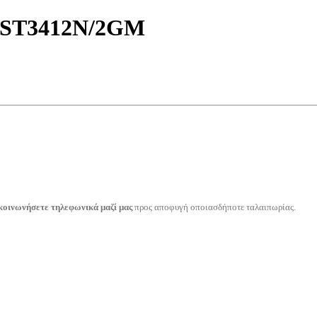
ST3412N/2GM
κοινωνήσετε τηλεφωνικά μαζί μας
προς αποφυγή οποιασδήποτε ταλαιπωρίας.