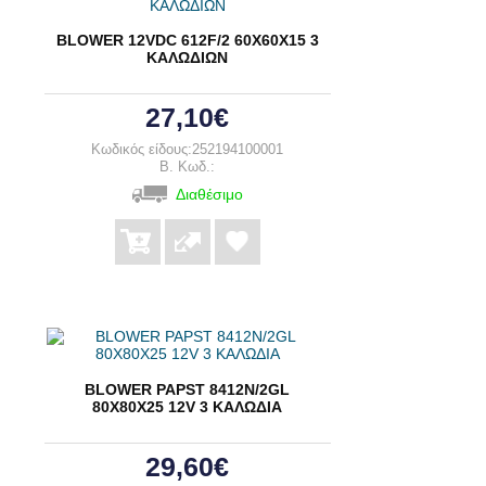
BLOWER 12VDC 612F/2 60Χ60Χ15 3
ΚΑΛΩΔΙΩΝ
27,10€
Κωδικός είδους:252194100001
B. Κωδ.:
Διαθέσιμο
BLOWER PAPST 8412N/2GL
80Χ80Χ25 12V 3 ΚΑΛΩΔΙΑ
29,60€