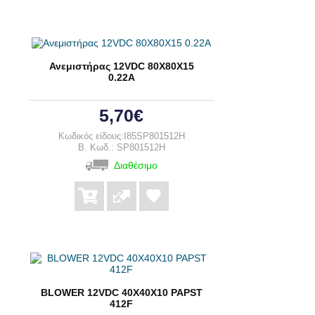
Ανεμιστήρας 12VDC 80Χ80Χ15
0.22A
5,70€
Κωδικός είδους:I85SP801512H
B. Κωδ.: SP801512H
Διαθέσιμο
BLOWER 12VDC 40X40X10 PAPST
412F