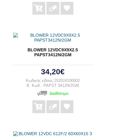
BLOWER 12VDC9X9X2.5
PAPST3412N/2GM
34,20€
Κωδικός είδους:252024100002
B. Κωδ.: PAPST 3412N/2GM
Διαθέσιμο