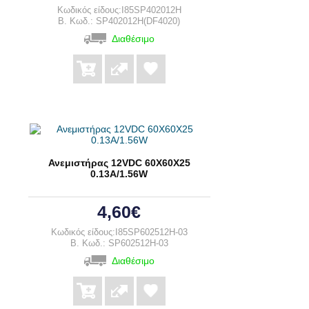
Κωδικός είδους:I85SP402012H
B. Κωδ.: SP402012H(DF4020)
Διαθέσιμο
Ανεμιστήρας 12VDC 60Χ60Χ25
0.13A/1.56W
4,60€
Κωδικός είδους:I85SP602512H-03
B. Κωδ.: SP602512H-03
Διαθέσιμο