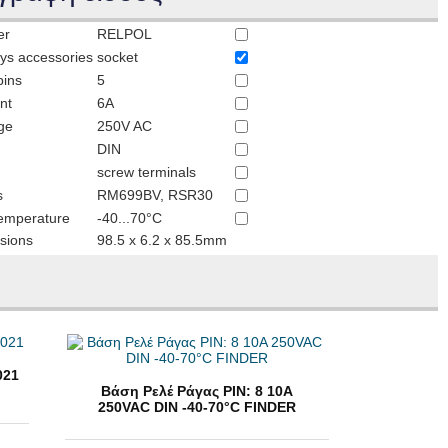
er
RELPOL
ays accessories
socket
pins
5
nt
6A
ge
250V AC
DIN
screw terminals
s
RM699BV, RSR30
temperature
-40...70°C
sions
98.5 x 6.2 x 85.5mm
021
Βάση Ρελέ Ράγας PIN: 8 10A
250VAC DIN -40-70°C FINDER