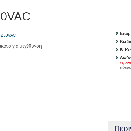
50VAC
Εταιρ
Κωδικ
ικόνα για μεγέθυνση
B. Κω
Διαθε
Σημαντι
τηλεφω
Περι