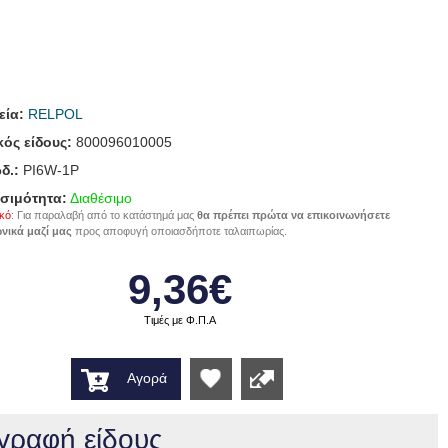
εία:
RELPOL
ός είδους:
800096010005
δ.:
PI6W-1P
σιμότητα:
Διαθέσιμο
κό
: Για παραλαβή από το κατάστημά μας
θα πρέπει πρώτα να επικοινωνήσετε
νικά μαζί μας
προς αποφυγή οποιασδήποτε ταλαιπωρίας.
9,36€
Τιμές με Φ.Π.Α
Αγορά
Wishlist
γραφή είδους