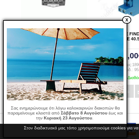
X
ΒΑΣΗ ΓΙΑ RELAY MK-2C
ΒΑΣΗ ΡΕΛΕ FIN
ΛΥΧΝΙΑΣ 8 ΠΟΔΙΑ
95.65(ΡΕΛΕ 40.5
2,90€
11,00
Κωδικός είδους:I5PF083A
Κωδικός είδους:18
B. Κωδ.: PF083A
B. Κωδ.: 95
Διαθέσιμο
Διαθέ
Αγορά
Αγορά
Σας ενημερώνουμε ότι λόγω καλοκαιρινών διακοπών θα
παραμείνουμε κλειστά από
Σάββατο 8 Αυγούστου
έως και
την
Κυριακή 23 Αυγούστου
.
Ευχαριστούμε πολύ! Καλές διακοπές!
Στον διαδικτυακό μας τόπο χρησιμοποιούμε cookies για να