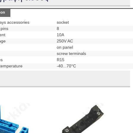
ion
lays accessories
socket
pins
8
ent
10A
age
250V AC
on panel
screw terminals
es
R15
temperature
-40...70°C