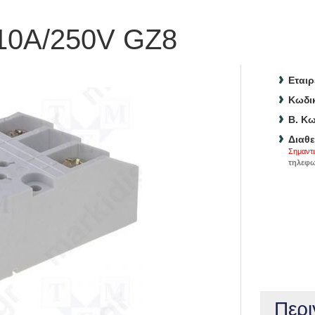
10A/250V GZ8
Εταιρ
Κωδικ
B. Κω
Διαθε
Σημαντι
τηλεφω
Περι