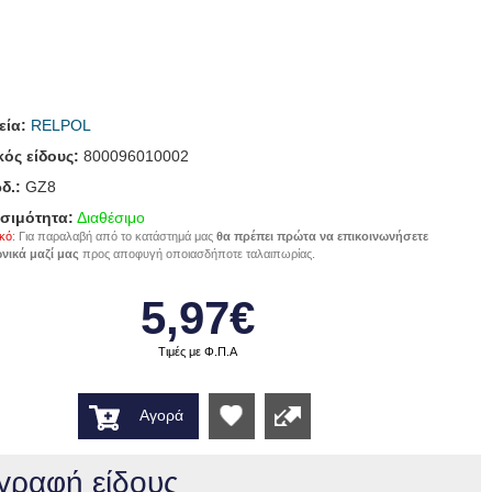
εία:
RELPOL
ός είδους:
800096010002
δ.:
GZ8
σιμότητα:
Διαθέσιμο
κό
: Για παραλαβή από το κατάστημά μας
θα πρέπει πρώτα να επικοινωνήσετε
νικά μαζί μας
προς αποφυγή οποιασδήποτε ταλαιπωρίας.
5,97€
Τιμές με Φ.Π.Α
Αγορά
Wishlist
γραφή είδους