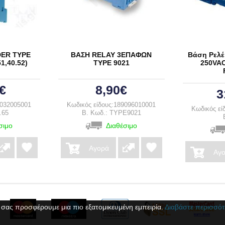
DER ΤΥΡΕ
ΒΑΣΗ RELAY 3ΕΠΑΦΩΝ
Βάση Ρελέ 
1,40.52)
ΤΥΡΕ 9021
250VAC
€
8,90€
3
9032005001
Κωδικός είδους:189096010001
Κωδικός εί
.65
B. Κωδ.: TYPE9021
σιμο
Διαθέσιμο
Αγορά
Αγ
 σας προσφέρουμε μια πιο εξατομικευμένη εμπειρία.
Διαβάστε περισσότ