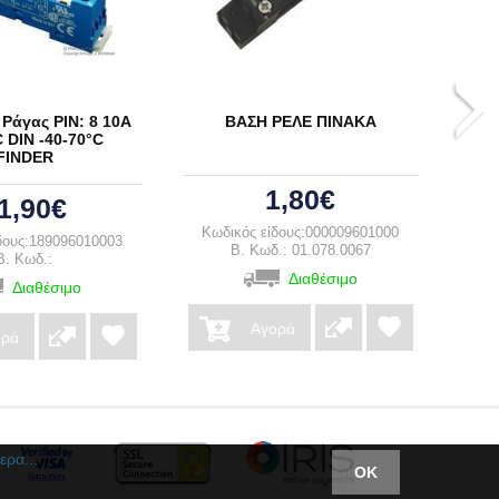
Ράγας PIN: 8 10A
ΒΑΣΗ ΡΕΛΕ ΠΙΝΑΚΑ
ΒΑ
 DIN -40-70°C
FINDER
1,80€
1,90€
Κωδικός είδους:000009601000
Κω
δους:189096010003
B. Κωδ.: 01.078.0067
B. Κωδ.:
Διαθέσιμο
Διαθέσιμο
Αγορά
ορά
ερα...
ΟΚ