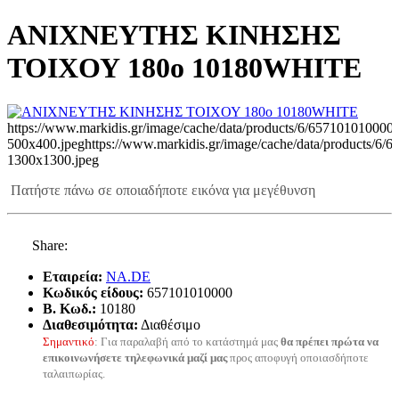
ΑΝΙΧΝΕΥΤΗΣ ΚΙΝΗΣΗΣ
ΤΟΙΧΟΥ 180o 10180WHITE
https://www.markidis.gr/image/cache/data/products/6/657101010000-
500x400.jpeg
https://www.markidis.gr/image/cache/data/products/6/
1300x1300.jpeg
Πατήστε πάνω σε οποιαδήποτε εικόνα για μεγέθυνση
Share:
Εταιρεία:
NA.DE
Κωδικός είδους:
657101010000
B. Κωδ.:
10180
Διαθεσιμότητα:
Διαθέσιμο
Σημαντικό
: Για παραλαβή από το κατάστημά μας
θα πρέπει πρώτα να
επικοινωνήσετε τηλεφωνικά μαζί μας
προς αποφυγή οποιασδήποτε
ταλαιπωρίας.